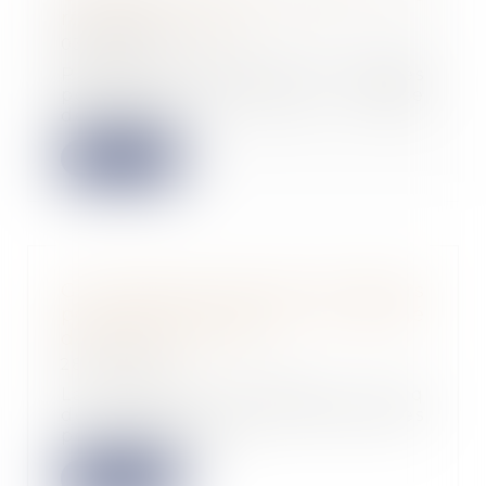
révisions de loyer ?
03/09/2024
Plusieurs indices sont utilisés
pour réviser les loyers : l'indice
de référen...
Lire la suite
Groq lève 640 millions de dollars
pour défier Nvidia sur le marché
des puces pour l'IA
28/08/2024
La start-up américaine Groq
développe des puces spécialisées
pour les calculs...
Lire la suite