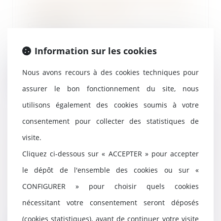
comment l'organiser, quelles
conclusions en tirer ?
09/09/2024
L'employeur qui maintient tout
ou partie de la rémunération
Information sur les cookies
d’un salarié mala...
Nous avons recours à des cookies techniques pour
Lire la suite
assurer le bon fonctionnement du site, nous
utilisons également des cookies soumis à votre
consentement pour collecter des statistiques de
French Tech : les levées de fonds
visite.
au deuxième semestre
Cliquez ci-dessous sur « ACCEPTER » pour accepter
impactées par l'instabilité
politique ?
le dépôt de l'ensemble des cookies ou sur «
04/09/2024
CONFIGURER » pour choisir quels cookies
L'instabilité politique et
nécessitant votre consentement seront déposés
économique actuelle, et
l'anticipation d'un gouver...
(cookies statistiques), avant de continuer votre visite