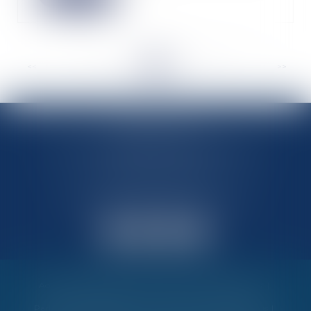
<<
<
...
53
54
55
56
57
58
59
...
>
>>
MARIN AVOCATS
27 Chemin des Maraîchers, Bâtiment 5
31400 TOULOUSE
Avocats au barreau de Toulouse
Accueil
Vos garanties
Nos valeurs
Nos interventions
Partenaires et évènements
Honoraires
Contactez-nous