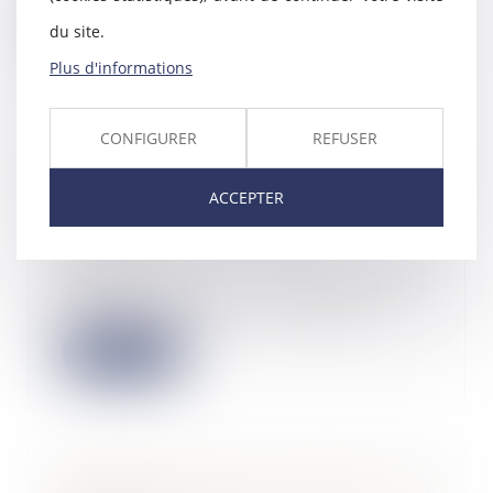
Lire la suite
du site.
Plus d'informations
CONFIGURER
REFUSER
De nouvelles restrictions sur les
modalités d’accès au registre des
ACCEPTER
bénéficiaires effectifs
03/09/2024
Afin de tenir compte d'une
décision de la CJUE, le
Gouvernement vient d'annon...
Lire la suite
Comment sont calculées les