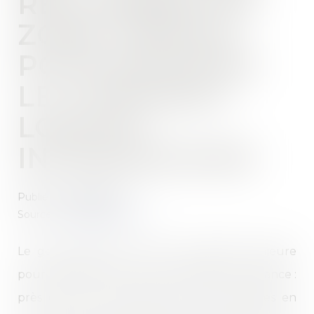
RECLASSÉES EN
ZONE TENDUE
POUR BOOSTER
LE LOGEMENT
LOCATIF
INTERMÉDIAIRE
Publié le :
28/08/2024
Source :
edito.seloger.com
Le gouvernement a pris une décision majeure
pour répondre à la crise du logement en France :
près de 700 communes ont été reclassées en