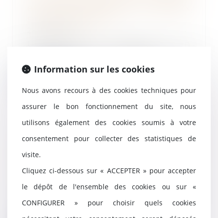
et non équivoque de travaux
supplémentaires
28/06/2023
Un marché à forfait est un
contrat par lequel un
entrepreneur s’engage, en co...
Information sur les cookies
Lire la suite
Nous avons recours à des cookies techniques pour
assurer le bon fonctionnement du site, nous
utilisons également des cookies soumis à votre
consentement pour collecter des statistiques de
De l’importance de clarifier le
point de départ du délai de
visite.
prescription applicable
Cliquez ci-dessous sur « ACCEPTER » pour accepter
27/06/2023
le dépôt de l'ensemble des cookies ou sur «
Une société a été dissoute par
anticipation le 18 mars 2002, et
CONFIGURER » pour choisir quels cookies
un liquidateu...