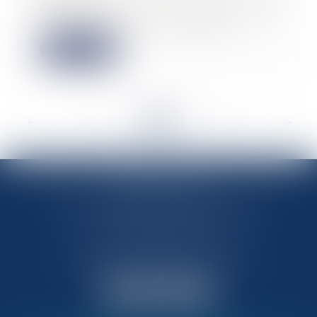
commercial, le montant des
loyers des baux renouvelés...
Lire la suite
<<
<
...
98
99
100
101
102
103
104
...
>
>>
MARIN AVOCATS
27 Chemin des Maraîchers, Bâtiment 5
31400 TOULOUSE
Avocats au barreau de Toulouse