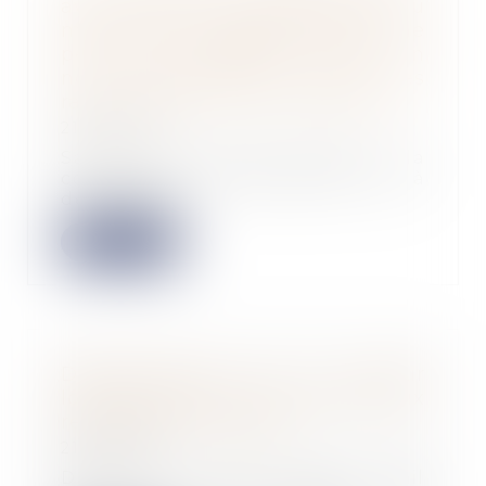
avec l'activité professionnelle du
maître de l'ouvrage, celui-ci ne
peut être considéré comme un
non professionnel dans ses
rapports avec le maître d'œuvre
21/06/2023
Saisie d’un litige relatif à la
constatation de désordres liés à
des travaux...
Lire la suite
Détermination de la valeur
locative des baux commerciaux
renouvelés ou révisés
21/06/2023
Dans le cadre d’un bail