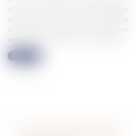
dès le 12 juin 2023, une nouvelle obligation
d’information de l’inspection du travail en matière
d’accident du travail mortel, et crée une sanction
pénale pour le non-respect de cette obligation...
Lire la suite
Le silence du maître d’ouvrage
ne vaut pas acceptation expresse