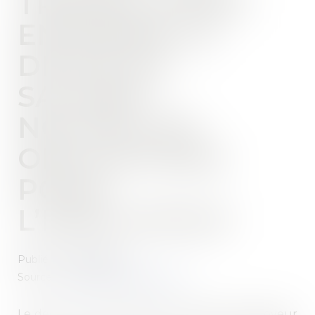
TRAVAIL AYANT
ENTRAÎNÉ LE
DÉCÈS DU
SALARIÉ :
NOUVELLES
OBLIGATIONS
POUR
L’EMPLOYEUR
Publié le :
27/06/2023
Source :
www.lemag-juridique.com
Le décret du 9 juin dernier, impose à l’employeur