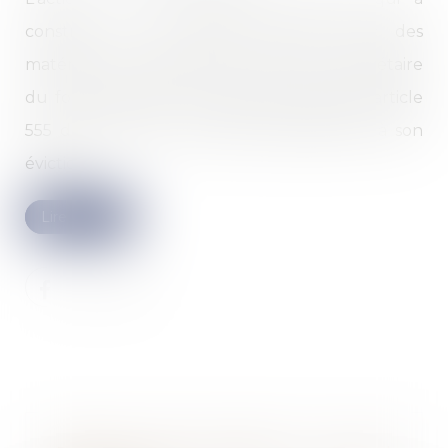
construit sur le terrain d'autrui avec des
matériaux lui appartenant, contre le propriétaire
du fonds, prévue au troisième alinéa de l'article
555 du Code civil, n'est pas subordonnée à son
éviction...
Lire la suite