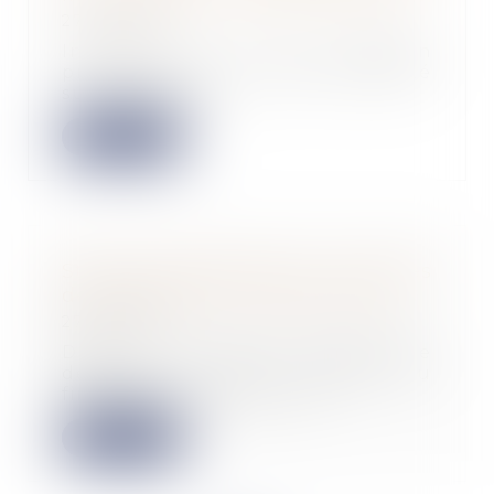
27/09/2023
Interrogé par une question
prioritaire de constitutionnalité
sur l’accès de l...
Lire la suite
Start-up cybersécurité : six levées
de fonds qui ont marqué 2023
27/09/2023
Dans un contexte économique
dégradé et peu propice au
financement des start-u...
Lire la suite