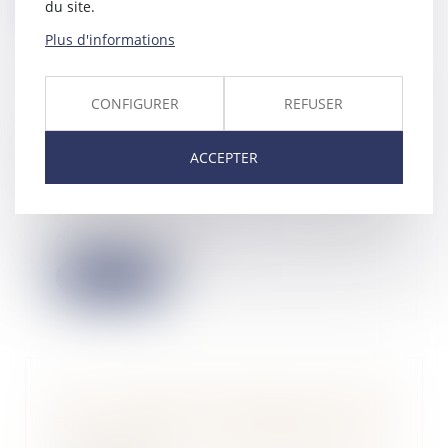
Lire la suite
du site.
Plus d'informations
CONFIGURER
REFUSER
Risque sanitaire et impropriété
de l’ouvrage
ACCEPTER
28/09/2023
En vertu de l’article 1792 du
Code civil, tout constructeur
d’un ouvrage est...
Lire la suite
QPC : accès des forces de l'ordre
aux parties communes des
immeubles à usage d’habitation