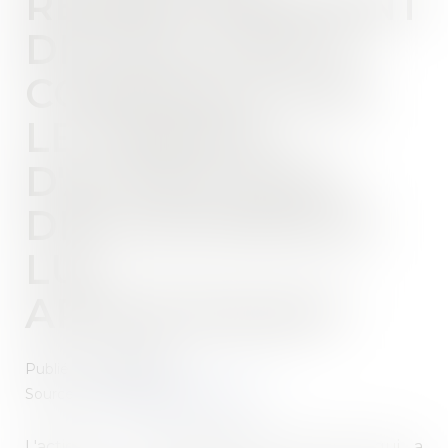
REMBOURSEMENT
DE CELUI QUI A
CONSTRUIT SUR
LE TERRAIN
D'AUTRUI AVEC
DES MATÉRIAUX
LUI
APPARTENANT
Publié le :
03/10/2023
Source :
www.lemag-juridique.com
L'action en remboursement de celui qui a