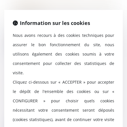
Réforme des retraites : ce qu'il
faut savoir
02/10/2023
Information sur les cookies
Report de l'âge de départ à la
retraite, revalorisation des
pensions minimale...
Nous avons recours à des cookies techniques pour
assurer le bon fonctionnement du site, nous
Lire la suite
utilisons également des cookies soumis à votre
consentement pour collecter des statistiques de
visite.
Action tendant à la résolution
Cliquez ci-dessous sur « ACCEPTER » pour accepter
d’un contrat après le jugement
d’ouverture
le dépôt de l'ensemble des cookies ou sur «
29/09/2023
CONFIGURER » pour choisir quels cookies
L’arrêt des poursuites ne fait pas
nécessitant votre consentement seront déposés
obstacle à l’action visant à
constater la...
(cookies statistiques), avant de continuer votre visite