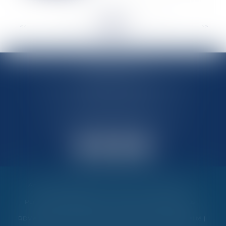
<<
<
...
87
88
89
90
91
92
93
...
>
>>
MARIN AVOCATS
27 Chemin des Maraîchers, Bâtiment 5
31400 TOULOUSE
Avocats au barreau de Toulouse
Accueil
Vos garanties
Nos valeurs
Nos interventions
Partenaires et évènements
Honoraires
Contactez-nous
RDV en ligne
Politique de cookies
Politique de confidentialité