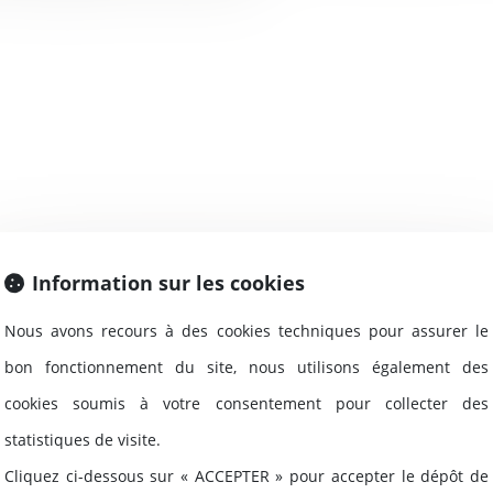
Information sur les cookies
gétique -MaPrimeRénov’ Copropriété : le m
Nous avons recours à des cookies techniques pour assurer le
bon fonctionnement du site, nous utilisons également des
opropriété vous permet de bénéficier d’une
cookies soumis à votre consentement pour collecter des
statistiques de visite.
Cliquez ci-dessous sur « ACCEPTER » pour accepter le dépôt de