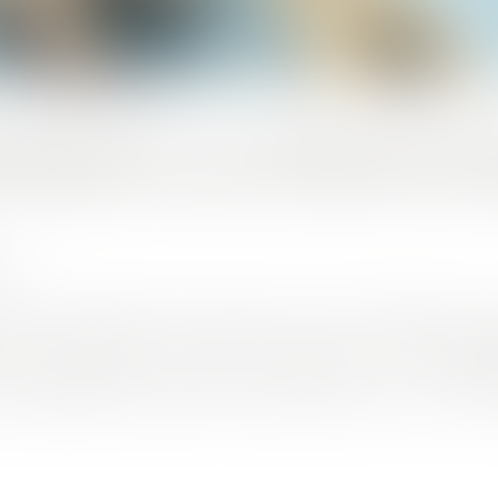
ERCIAUX : LA MENSUALIS
TARDÉE POUR CAUSE DE D
com
s de trésorerie liées à la location du local, les bailleu
ier concernant la mise en place de la mensualis
mélioration devant être entérinée par la loi, il va f