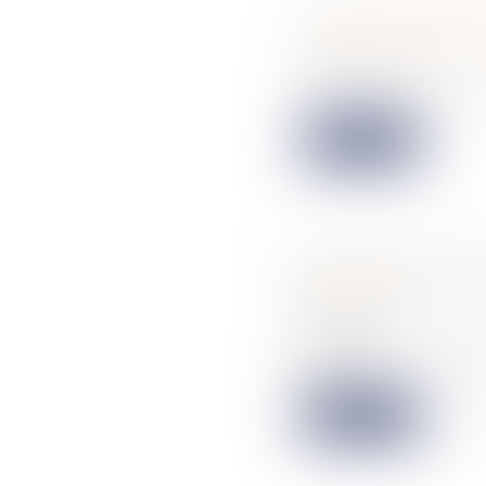
Contrat publié e
d’un avis d’attri
20/06/2024
En vertu de l’art
Lire la suite
Suivi médical à 
d'euros
19/06/2024
Quantiq, une De
premi...
Lire la suite