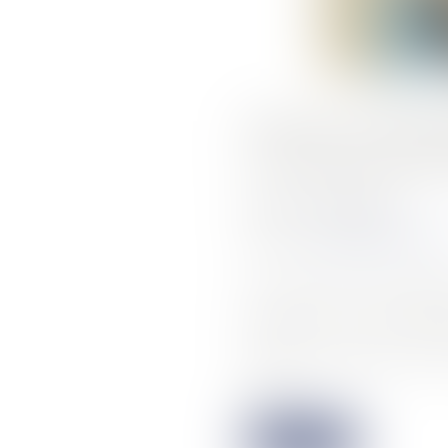
BAUX COMM
LOYERS RE
Publié le :
25/06/2024
Source :
www.gerantdesarl.
Afin de limiter les sortie
accord le 3 juin dern
malheureusement, cette a
peu…
Lire la suite