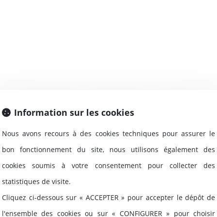
ges-ouvrage : les défauts de conformité 
Information sur les cookies
e sont pas couverts
Nous avons recours à des cookies techniques pour assurer le
spositions de l’article 1792 du Code civil, tou
bon fonctionnement du site, nous utilisons également des
cookies soumis à votre consentement pour collecter des
statistiques de visite.
Cliquez ci-dessous sur « ACCEPTER » pour accepter le dépôt de
l'ensemble des cookies ou sur « CONFIGURER » pour choisir