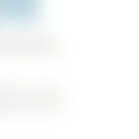
ATION DES
ISSOLUTION
rs commerciaux ont signé un
ation des loyers. Mais
alloir attendre encore un