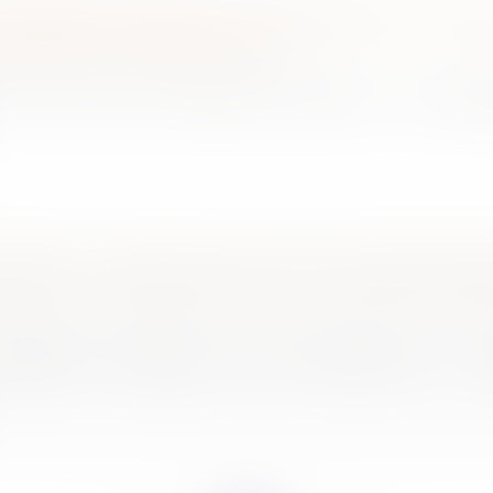
t dispense d’action en revendication : quid 
bution d’un marché public ?
icle L.624-10 du Code de commerce, « le propri
distance : Quantiq annonce une levée de fond
epTech française, vient d’annoncer la fi