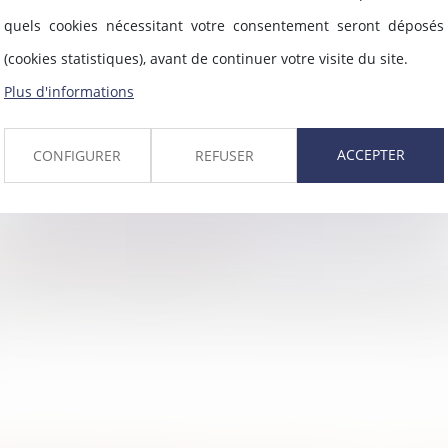
t l’associé de SAS du droit de voter sur son
quels cookies nécessitant votre consentement seront déposés
n écrite
(cookies statistiques), avant de continuer votre visite du site.
crite la stipulation de la clause des statuts d
Plus d'informations
ACCEPTER
CONFIGURER
REFUSER
ons sociales URSSAF 2024
paie de vos salariés sont calculées les cotisati