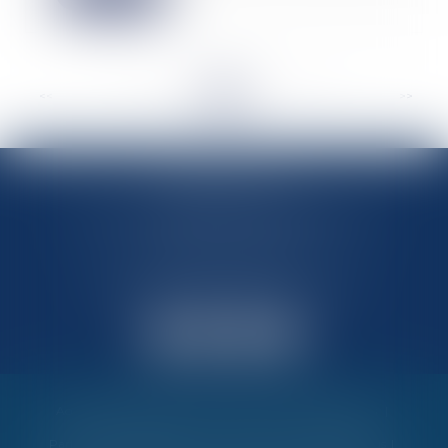
<<
<
...
57
58
59
60
61
62
63
...
>
>>
MARIN AVOCATS
27 Chemin des Maraîchers, Bâtiment 5
31400 TOULOUSE
Avocats au barreau de Toulouse
Accueil
Vos garanties
Nos valeurs
Nos interventions
Partenaires et évènements
Honoraires
Contactez-nous