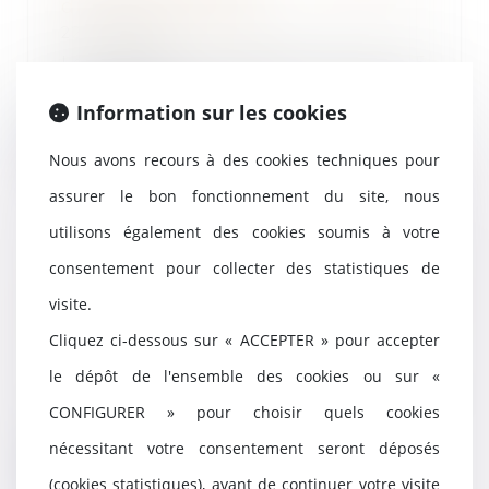
du coût des AT/MP
22/07/2024
Le décret n° 2024-723 du 5
juillet 2024 étend à l’ensemble
des accidents du t...
Information sur les cookies
Lire la suite
Nous avons recours à des cookies techniques pour
assurer le bon fonctionnement du site, nous
utilisons également des cookies soumis à votre
consentement pour collecter des statistiques de
Tribunal des affaires
économiques : précisions sur
visite.
l'expérimentation
Cliquez ci-dessous sur « ACCEPTER » pour accepter
19/07/2024
le dépôt de l'ensemble des cookies ou sur «
Le décret n° 2024-674 du 3
juillet 2024 relatif à
CONFIGURER » pour choisir quels cookies
l'expérimentation du tribun...
nécessitant votre consentement seront déposés
Lire la suite
(cookies statistiques), avant de continuer votre visite