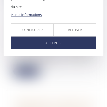
du site.
Plus d'informations
Diagnostic de performance
énergétique -Passoires
CONFIGURER
REFUSER
thermiques : le DPE évolue au 1er
juillet pour les petites surfaces
ACCEPTER
16/07/2024
Le mode de calcul du diagnostic
de performance énergétique
(DPE) connaît des...
Lire la suite
Transformation d’une SARL en SA
: l’approbation du rapport sur la