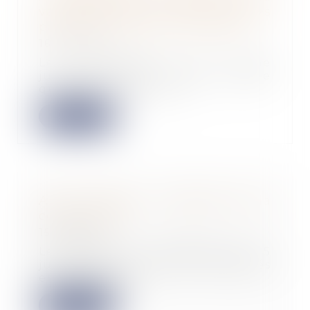
valeur des biens et les avantages
particuliers doit être expresse
16/07/2024
Le changement de forme
juridique d’une société, quelle
que soit sa forme, en...
Lire la suite
Arrêt maladie : modalités de la
contre-visite
15/07/2024
Le décret n° 2024-692 du 5
juillet 2024 précise les modalités
et les conditio...
Lire la suite