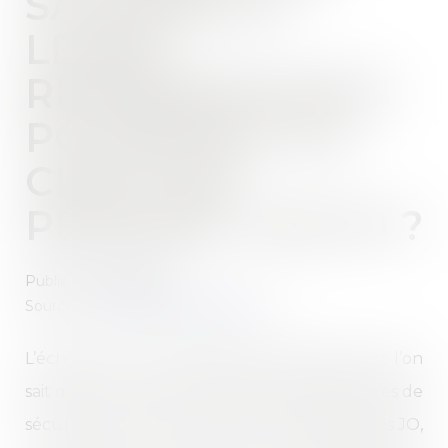
SALARIÉS ET
LEURS
REPRÉSENTANTS
POURRONT-ILS
CIRCULER
PENDANT LES JO ?
Publié le :
16/07/2024
Source :
www.editions-legislatives.fr
L’échéance arrive désormais à grands pas et l’on
sait que, pour pouvoir accéder aux périmètres de
sécurité autour des lieux de compétitions des JO,