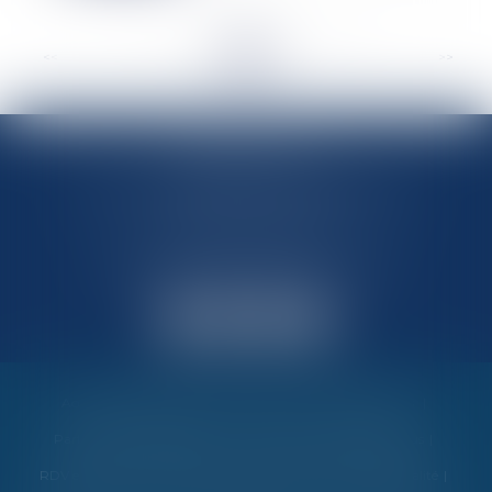
<<
<
...
44
45
46
47
48
49
50
...
>
>>
MARIN AVOCATS
27 Chemin des Maraîchers, Bâtiment 5
31400 TOULOUSE
Avocats au barreau de Toulouse
Accueil
Vos garanties
Nos valeurs
Nos interventions
Partenaires et évènements
Honoraires
Contactez-nous
RDV en ligne
Politique de cookies
Politique de confidentialité