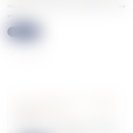
respect des procédures de déclaration de mise
en location...
Lire la suite
Une journée de solidarité
doublée en 2025 ?
25/11/2024
Dans le cadre des débats
concernant le PLFSS pour 2025,