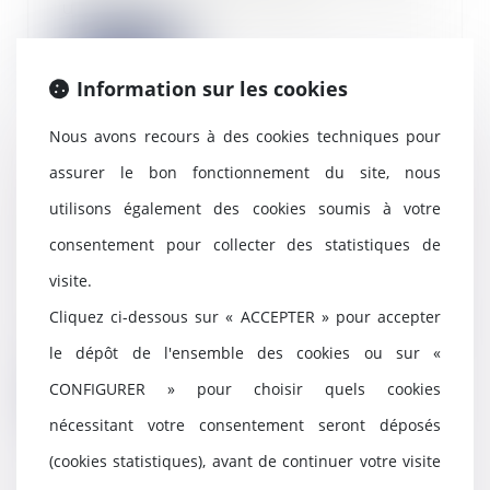
un amendement vient d...
Lire la suite
Information sur les cookies
Nous avons recours à des cookies techniques pour
assurer le bon fonctionnement du site, nous
Procédure collective :
revendication d'un véhicule
utilisons également des cookies soumis à votre
après la rupture du contrat de
consentement pour collecter des statistiques de
location longue durée
visite.
21/11/2024
Le liquidateur d’une société
Cliquez ci-dessous sur « ACCEPTER » pour accepter
informe l’entreprise qui avait
le dépôt de l'ensemble des cookies ou sur «
loué à la débitri...
CONFIGURER » pour choisir quels cookies
Lire la suite
nécessitant votre consentement seront déposés
(cookies statistiques), avant de continuer votre visite