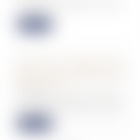
Selon l’article 1626 du Code civil,
la garantie d’éviction a pour
objet d’ass...
Lire la suite
Theremia lève 3 millions d'euros
pour sa solution de
personnalisation des traitements
médicamenteux
20/11/2024
La start-up française développe
une plateforme basée sur l'IA qui
personnalis...
Lire la suite