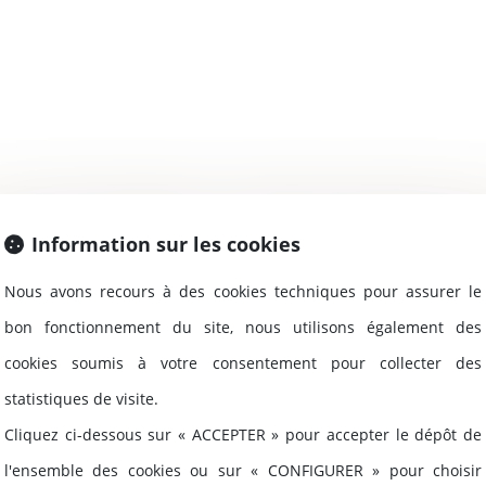
iaire de l'employeur : quid des cotisations d
Information sur les cookies
Nous avons recours à des cookies techniques pour assurer le
mation-consultation des institutions représent
bon fonctionnement du site, nous utilisons également des
cookies soumis à votre consentement pour collecter des
statistiques de visite.
Cliquez ci-dessous sur « ACCEPTER » pour accepter le dépôt de
 du compte courant d’associé est distinct d
l'ensemble des cookies ou sur « CONFIGURER » pour choisir