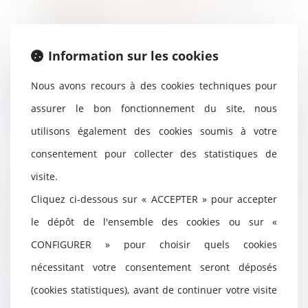
exonérations possibles ?
26/10/2022
Sur son site internet, le réseau
des Urssaf confirme que les jours
Information sur les cookies
de repos o...
Nous avons recours à des cookies techniques pour
Lire la suite
assurer le bon fonctionnement du site, nous
utilisons également des cookies soumis à votre
consentement pour collecter des statistiques de
Maternité : protection absolue
visite.
pendant le congé pathologique,
Cliquez ci-dessous sur « ACCEPTER » pour accepter
mais pas pendant un arrêt
maladie
le dépôt de l'ensemble des cookies ou sur «
25/10/2022
CONFIGURER » pour choisir quels cookies
Si le médecin prescrivant un
nécessitant votre consentement seront déposés
arrêt de travail lié à une
grossesse oublie de c...
(cookies statistiques), avant de continuer votre visite