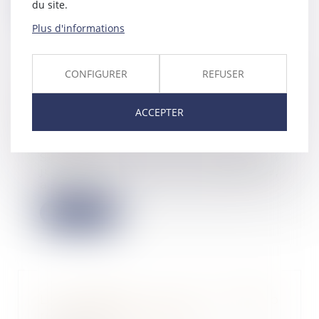
Lire la suite
du site.
Plus d'informations
CONFIGURER
REFUSER
Cumul de mandat social et
contrat de travail en procédure
ACCEPTER
de liquidation judiciaire
21/10/2022
Seule la clôture de la liquidation
judiciaire, et non son ouverture,
a pour e...
Lire la suite
La finance et les start-up
réveillent l'agriculture