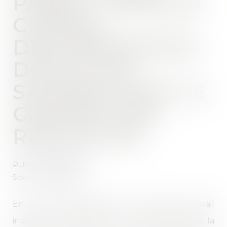
PASSIF : PRISE EN
CHARGE
DES INDEMNITÉS
DUES À UN
SALARIÉ DONT LE
CONTRAT EST
REQUALIFIÉ
Publié le :
25/10/2022
Source :
www.efl.fr
En cas de requalification de contrats de travail
irréguliers poursuivis par une société après la