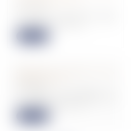
20/10/2022
Les levées de fonds dans
l'innovation agricole se sont
accélérées cette année...
Lire la suite
Publication du décret sur les
lanceurs d'alerte
19/10/2022
Le décret n° 2022-1284 du
3 octobre 2022 relatif aux
lanceurs d’alerte a été...
Lire la suite