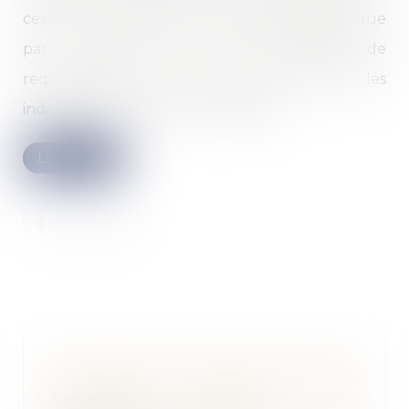
cession de ses actions, la garantie de passif due
par le cédant couvre les indemnités de
requalification due au salarié mais pas les
indemnités liées à son licenciement...
Lire la suite
Monétisation des jours de repos
et de RTT : quelles sont les