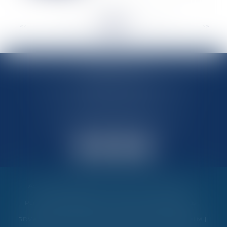
<<
<
...
130
131
132
133
134
135
136
...
>
>>
MARIN AVOCATS
27 Chemin des Maraîchers, Bâtiment 5
31400 TOULOUSE
Avocats au barreau de Toulouse
Accueil
Vos garanties
Nos valeurs
Nos interventions
Partenaires et évènements
Honoraires
Contactez-nous
RDV en ligne
Politique de cookies
Politique de confidentialité