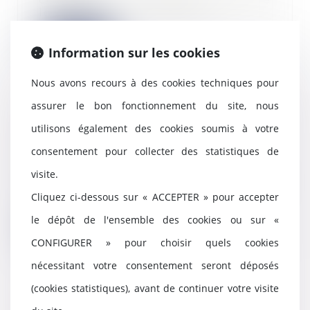
lorsqu'une procédure colle...
Lire la suite
Information sur les cookies
Nous avons recours à des cookies techniques pour
assurer le bon fonctionnement du site, nous
Du nouveau sur la Prime «
utilisons également des cookies soumis à votre
Macron »
consentement pour collecter des statistiques de
25/03/2024
visite.
Prolongation des exonérations
renforcées pour certaines
Cliquez ci-dessous sur « ACCEPTER » pour accepter
entreprises, obligati...
le dépôt de l'ensemble des cookies ou sur «
Lire la suite
CONFIGURER » pour choisir quels cookies
nécessitant votre consentement seront déposés
(cookies statistiques), avant de continuer votre visite