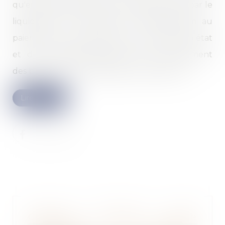
qu'en indemnisation de ses préjudices, puis par le
liquidateur du locataire, en condamnation au
paiement du coût des travaux de remise en état
et de dommages-intérêts, pour manquement
des bailleurs à leur obligation de délivrance...
Lire la suite
Cessions d’actions entre