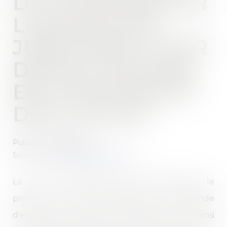
DU LOCATAIRE EN
LIQUIDATION
JUDICIAIRE, POUR
DÉFAUT DE MISE
EN CONFORMITÉ
DES LOCAUX
Publié le :
18/04/2023
Source :
www.lemag-juridique.com
La Cour de cassation avait été saisie par le
preneur d’un bail commercial en demande
d’exécution de travaux de remise en état, ainsi