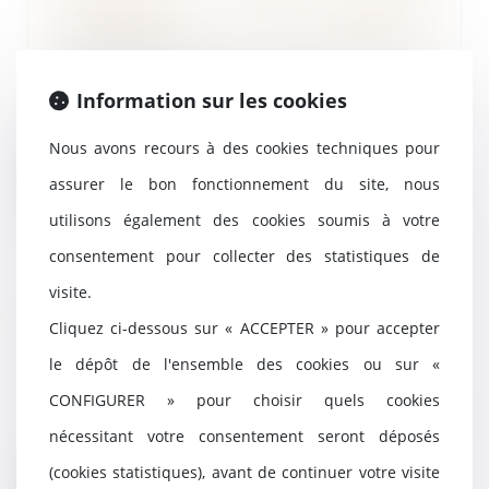
actionnaires : le caractère
facultatif des clauses d’agrément
19/04/2023
Une actionnaire avait cédé les
Information sur les cookies
actions qu’elle détenait dans le
capital de de...
Nous avons recours à des cookies techniques pour
Lire la suite
assurer le bon fonctionnement du site, nous
utilisons également des cookies soumis à votre
consentement pour collecter des statistiques de
visite.
Vente d’un terrain et caducité du
permis de construire postérieure
Cliquez ci-dessous sur « ACCEPTER » pour accepter
à la vente
le dépôt de l'ensemble des cookies ou sur «
13/04/2023
CONFIGURER » pour choisir quels cookies
En 2008, une grange à démolir a
été vendue par un acte de vente
nécessitant votre consentement seront déposés
faisant état...
(cookies statistiques), avant de continuer votre visite