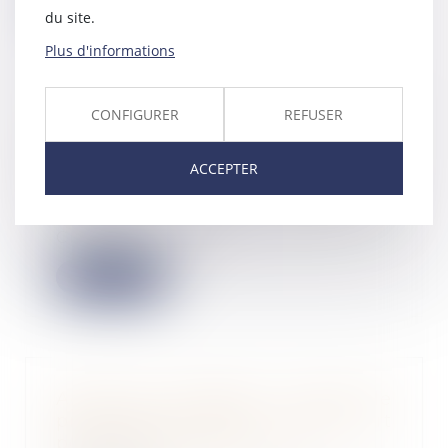
Lire la suite
du site.
Plus d'informations
CONFIGURER
REFUSER
Dans les coulisses des levées de
fonds de la Deeptech
ACCEPTER
12/04/2023
Les start-up Deeptech issues de
laboratoires sous tutelle du
CNRS ont le vent...
Lire la suite
Action du locataire et délai de
prescription réduit : quel sort
pour le contrat en cours ?