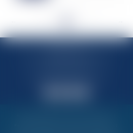
<<
<
...
106
107
108
109
110
111
112
...
>
>>
MARIN AVOCATS
27 Chemin des Maraîchers, Bâtiment 5
31400 TOULOUSE
Avocats au barreau de Toulouse
Accueil
Vos garanties
Nos valeurs
Nos interventions
Partenaires et évènements
Honoraires
Contactez-nous