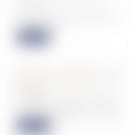
11/04/2023
Le locataire d’un logement avait
quitté celui-ci en 2011 en
invoquant les nui...
Lire la suite
Promesse unilatérale de vente
d’action et rétractation du
promettant
11/04/2023
Pendant de nombreuses années,
la Cour de cassation adoptait
pour position que...
Lire la suite