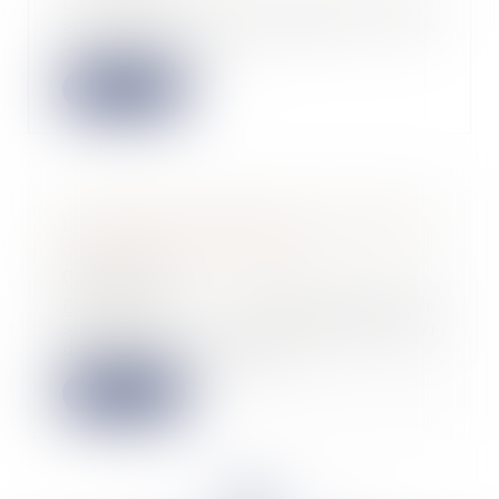
La clause de non-concurrence
souscrite par le dirigeant d’une
SAS dans un pac...
Lire la suite
La levée de fonds en start-up :
comment ça marche ?
01/06/2022
Beaucoup d’entrepreneurs
souhaitent lever des fonds afin
de financer le démar...
Lire la suite