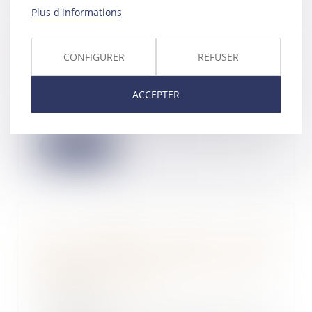
Plus d'informations
Certification des comptes 2021
du régime général de sécurité
sociale et du CPSTI
CONFIGURER
REFUSER
02/06/2022
La Cour certifie avec réserve les
ACCEPTER
comptes 2021 des cinq branches
de prestatio...
Lire la suite
La clause de non-
concurrence souscrite par un
dirigeant doit être limitée dans le
temps et l'espace
01/06/2022