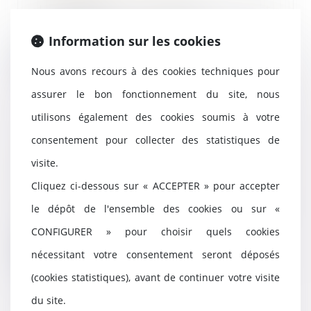
La Cour de cassation s’est
récemment prononcée sur le
caractère saisissable o...
Information sur les cookies
Lire la suite
Nous avons recours à des cookies techniques pour
assurer le bon fonctionnement du site, nous
utilisons également des cookies soumis à votre
consentement pour collecter des statistiques de
Pas de réception partielle pour
une partie d’un ouvrage inachevé
visite.
02/06/2022
Cliquez ci-dessous sur « ACCEPTER » pour accepter
Une réception partielle, même
le dépôt de l'ensemble des cookies ou sur «
constatée par écrit, ne vaut pas
réception au s...
CONFIGURER » pour choisir quels cookies
Lire la suite
nécessitant votre consentement seront déposés
(cookies statistiques), avant de continuer votre visite
du site.