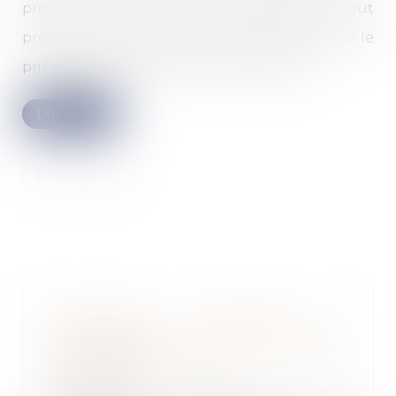
préciser le montant, l’agent immobilier ne peut
prétendre qu’à une rémunération calculée sur le
prix effectivement perçu par le vendeur...
Lire la suite
Liquidation judiciaire :
insaisissabilité de la résidence
principale et divorce
02/06/2022