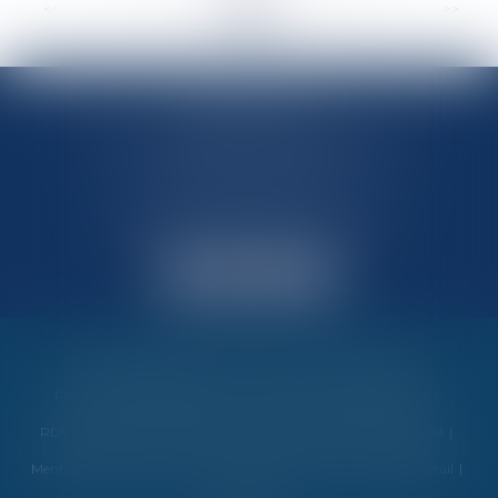
<<
<
...
150
151
152
153
154
155
156
...
>
>>
MARIN AVOCATS
27 Chemin des Maraîchers, Bâtiment 5
31400 TOULOUSE
Avocats au barreau de Toulouse
Accueil
Vos garanties
Nos valeurs
Nos interventions
Partenaires et évènements
Honoraires
Contactez-nous
RDV en ligne
Politique de cookies
Politique de confidentialité
Mentions légales
Plan du site
Espace client
Liens utiles
detail