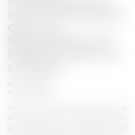
IMMOBILIER NE
PEUT PRÉTENDRE
QU’À LA
RÉMUNÉRATION
PRÉVUE DANS LE
MANDAT
Publié le :
01/06/2022
Source :
www.efl.fr
Lorsque le mandat de vente prévoit un prix de
80 € le mètre carré et une commission de 6 % du
prix réellement perçu par le vendeur sans en