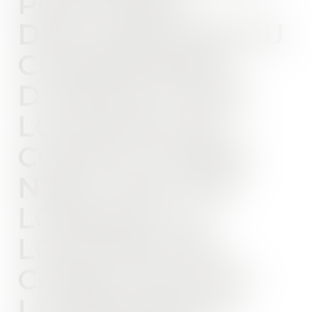
POUR NON-
DÉCLARATION DU
CHANGEMENT
D’USAGE D’UNE
LOCATION DE
COURTE DURÉE
N’EST PAS DUE
LORSQUE LA
LOCATION NE
CONSTITUE PAS
LA RÉSIDENCE