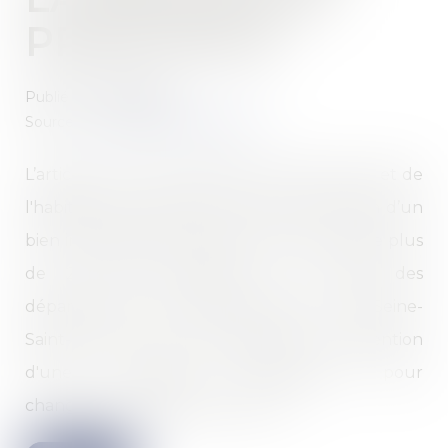
PRINCIPALE
Publié le :
19/09/2023
Source :
www.lemag-juridique.com
L’article L 631-7 du Code de la construction et de
l'habitation, subordonne la mise en location d’un
bien immobilier situé dans les communes de plus
de 200 000 habitants et à celles des
départements des Hauts-de-Seine, de la Seine-
Saint-Denis et du Val-de-Marne, à l’obtention
d'une autorisation administrative pour
changement d’usage des locaux...