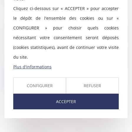
Cliquez ci-dessous sur « ACCEPTER » pour accepter
le dépôt de l'ensemble des cookies ou sur «
Les levées de fonds des start-up
CONFIGURER » pour choisir quels cookies
de la French Tech divisées par
nécessitant votre consentement seront déposés
deux en 2023
(cookies statistiques), avant de continuer votre visite
20/09/2023
Au premier semestre 2023, les
du site.
start-up françaises ont levé 4,2
Plus d'informations
milliards d'eu...
Lire la suite
CONFIGURER
REFUSER
ACCEPTER
Le paiement des loyers ne peut
être demandé à la suite de la
résiliation d’un bail renouvelé