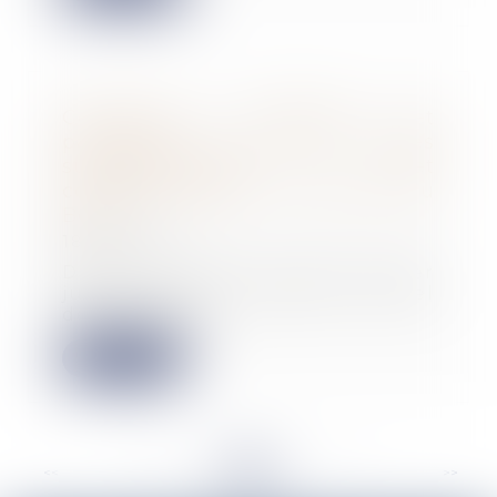
Cotisations salariales et
patronales sur les heures
supplémentaires et
complémentaires : mise à jour du
Boss
18/09/2023
Dans une mise à jour du 1er
juillet 2022, le Bulletin officiel
de la sécurité...
Lire la suite
<<
<
...
88
89
90
91
92
93
94
...
>
>>