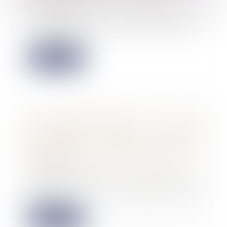
20/09/2023
Un propriétaire avait donné à bail
renouvelé à une société, aux
droits de laq...
Lire la suite
La régularisation de la
prorogation d’une société
n’impose ni omission de foi ni
intention unanime des associés
20/09/2023
L’article 1844-7 1° du Code civil
prévoit que la société prend fin à
l’expira...
Lire la suite