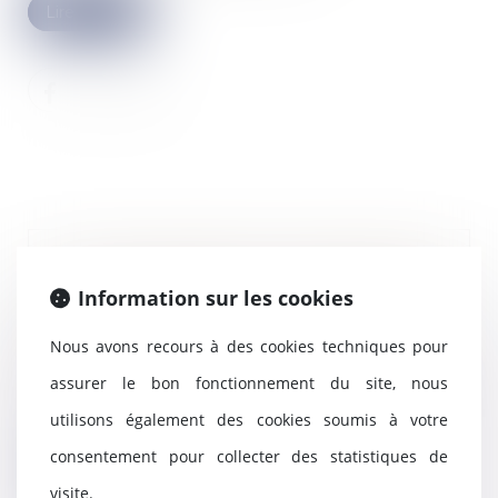
Lire la suite
Cour de cassation : rémunération
Information sur les cookies
des dirigeants associés et abus
de majorité
Nous avons recours à des cookies techniques pour
27/09/2023
La Cour de cassation s’est
assurer le bon fonctionnement du site, nous
récemment prononcée sur
utilisons également des cookies soumis à votre
l’existence d’un abus de m...
consentement pour collecter des statistiques de
Lire la suite
visite.