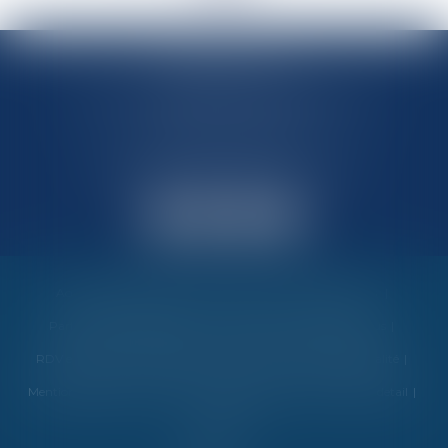
MARIN AVOCATS
27 Chemin des Maraîchers, Bâtiment 5
31400 TOULOUSE
Avocats au barreau de Toulouse
Accueil
Vos garanties
Nos valeurs
Nos interventions
Partenaires et évènements
Honoraires
Contactez-nous
RDV en ligne
Politique de cookies
Politique de confidentialité
Mentions légales
Plan du site
Espace client
Liens utiles
detail
Articles