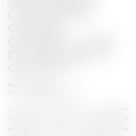
JUDICIAIRE ET
CLÔTURE DE
COMPTE
COURANT : QUID
DU SORT DE LA
CAUTION ?
Publié le :
03/10/2024
Source :
www.lemag-juridique.com
La liquidation judiciaire est une procédure
collective qui vient mettre fin à l’activité d’une
entreprise se trouvant en état de cessation des