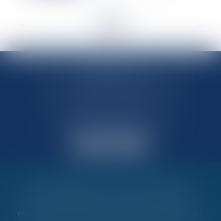
<<
<
...
50
51
52
53
54
55
56
...
>
>>
MARIN AVOCATS
27 Chemin des Maraîchers, Bâtiment 5
31400 TOULOUSE
Avocats au barreau de Toulouse
Accueil
Vos garanties
Nos valeurs
Nos interventions
Partenaires et évènements
Honoraires
Contactez-nous
RDV en ligne
Politique de cookies
Politique de confidentialité