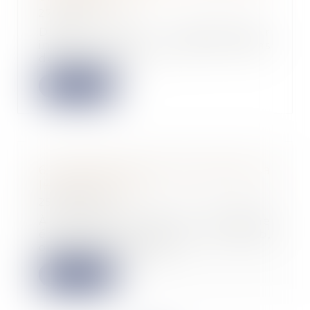
27/09/2024
Depuis 2003, l’entrepreneur
individuel peut protéger certains
de ses biens im...
Lire la suite
6 conseils pour bien réussir sa
levée de fonds
25/09/2024
À l’occasion de la troisième
édition des Catch’up du Hub,
organisée par Bpifr...
Lire la suite