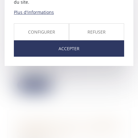
du site.
Plus d'informations
Nullité de la clause contractuelle
visant à reporter
automatiquement la charge de la
CONFIGURER
REFUSER
réparation de l'accident sur
l'employeur
ACCEPTER
30/09/2024
Victimes d’un accident alors
qu'ils effectuaient une ronde de
surveillance da...
Lire la suite
Insaisissabilité de la résidence
principale : jusqu’à quand est-
elle applicable ?