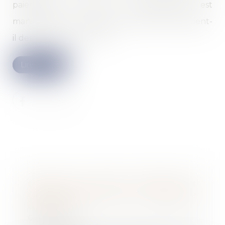
paiements, et dont le redressement est
manifestement impossible. Mais alors, qu’advient-
il des contrats en cours ?...
Lire la suite
Cession de parts sociales et
caractérisation de la réticence
dolosive
02/10/2024