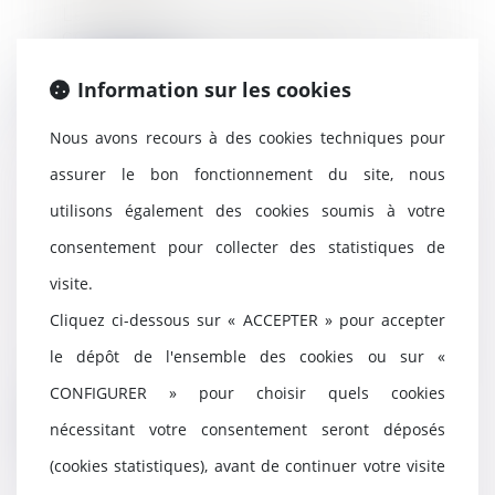
Le dol est un vice de
consentement consistant en la
dissimulation intentionne...
Information sur les cookies
Lire la suite
Nous avons recours à des cookies techniques pour
assurer le bon fonctionnement du site, nous
utilisons également des cookies soumis à votre
Rappel : le locataire est libéré de
consentement pour collecter des statistiques de
l’obligation de payer le loyer à
l’expiration du délai de préavis
visite.
01/10/2024
Cliquez ci-dessous sur « ACCEPTER » pour accepter
A la suite du départ des
le dépôt de l'ensemble des cookies ou sur «
locataires d’un logement donné à
la location, des su...
CONFIGURER » pour choisir quels cookies
Lire la suite
nécessitant votre consentement seront déposés
(cookies statistiques), avant de continuer votre visite