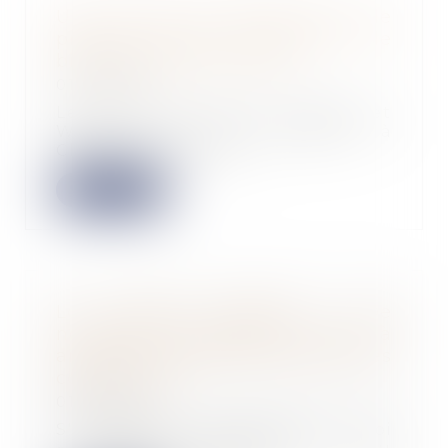
Une levée de fonds pour le
premier projet d'injection de
biométhane en Europe
01/05/2024
Le projet, porté par Valtom et
Waga, doit être implanté à
Clermont-Ferrand. L...
Lire la suite
Loi Habitat dégradé - De
nouvelles dispositions visant à
améliorer le fonctionnement des
copropriétés
01/05/2024
S'agissant des copropriétés, la loi