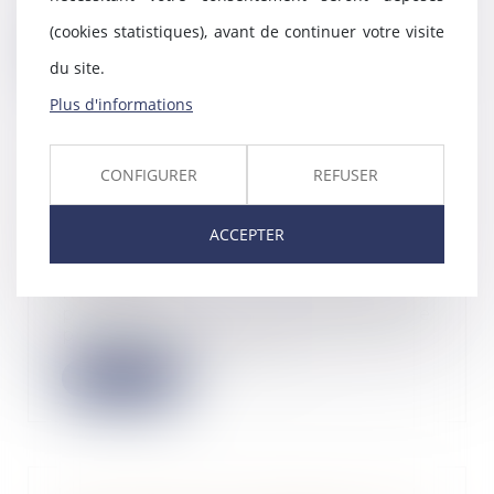
présenté début mai 2024 v...
(cookies statistiques), avant de continuer votre visite
Lire la suite
du site.
Plus d'informations
CONFIGURER
REFUSER
FlexAI émerge du mode furtif
avec une levée de fonds de 28,5
ACCEPTER
millions d'euros
15/05/2024
Répondre à la demande de
puissance de calcul nécessaire
pour les modèles d’IA...
Lire la suite