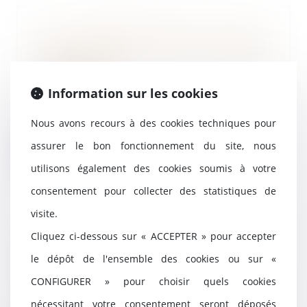
Les nouveautés issues de la loi
du 15 avril 2024 en matière
immobilière
15/05/2024
Information sur les cookies
La loi n°2024-346 du 15 avril 2024
visant à adapter le droit de la
Nous avons recours à des cookies techniques pour
responsabi...
assurer le bon fonctionnement du site, nous
Lire la suite
utilisons également des cookies soumis à votre
consentement pour collecter des statistiques de
visite.
Logements abordables : le projet
Cliquez ci-dessous sur « ACCEPTER » pour accepter
de loi très contesté
le dépôt de l'ensemble des cookies ou sur «
15/05/2024
CONFIGURER » pour choisir quels cookies
Pour nombre d’acteurs du
logement, le projet de loi
nécessitant votre consentement seront déposés