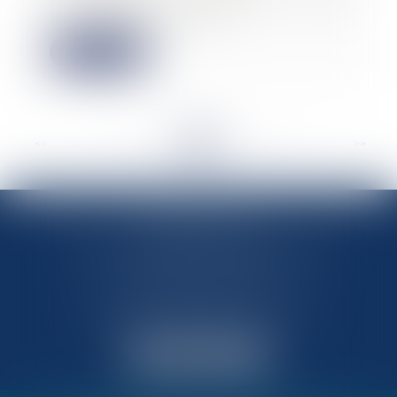
« Habitat dégradé » du
9 avril 2024 prévo...
Lire la suite
<<
<
...
64
65
66
67
68
69
70
...
>
>>
MARIN AVOCATS
27 Chemin des Maraîchers, Bâtiment 5
31400 TOULOUSE
Avocats au barreau de Toulouse