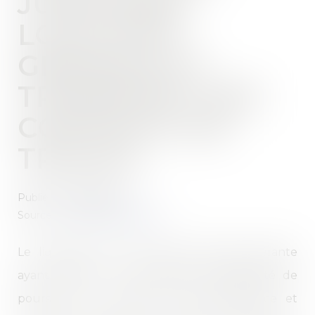
JUDICIAIRE,
LOCATION-
GÉRANCE ET
TRANSFERT DES
CONTRATS DE
TRAVAIL
Publié le :
02/05/2024
Source :
www.actu-juridique.fr
Le liquidateur d’une société locataire gérante
ayant notifié à la propriétaire l’impossibilité de
poursuivre le contrat de location-gérance et