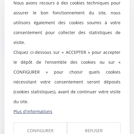
avec une levée de fonds de 28,5
Nous avons recours à des cookies techniques pour
millions d'euros
assurer le bon fonctionnement du site, nous
15/05/2024
utilisons également des cookies soumis à votre
Répondre à la demande de
puissance de calcul nécessaire
consentement pour collecter des statistiques de
pour les modèles d’IA...
visite.
Lire la suite
Cliquez ci-dessous sur « ACCEPTER » pour accepter
le dépôt de l'ensemble des cookies ou sur «
CONFIGURER » pour choisir quels cookies
nécessitant votre consentement seront déposés
Liquidation judiciaire, location-
gérance et transfert des contrats
(cookies statistiques), avant de continuer votre visite
de travail
du site.
02/05/2024
Plus d'informations
Le liquidateur d’une société
locataire gérante ayant notifié à
la propriétair...
CONFIGURER
REFUSER