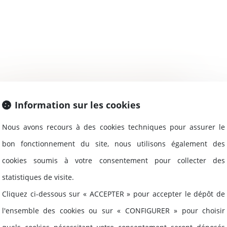
 un salarié absent lors du versement ?
Information sur les cookies
 et pas toujours facile : le salarié doit-il êt
Nous avons recours à des cookies techniques pour assurer le
bon fonctionnement du site, nous utilisons également des
cookies soumis à votre consentement pour collecter des
statistiques de visite.
finances rectificative pour 2022 : tour d’ho
Cliquez ci-dessous sur « ACCEPTER » pour accepter le dépôt de
l'ensemble des cookies ou sur « CONFIGURER » pour choisir