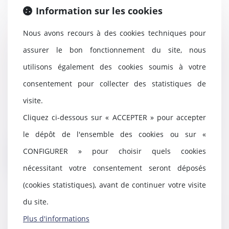
Information sur les cookies
Nous avons recours à des cookies techniques pour
Revendication de propriété : une
assurer le bon fonctionnement du site, nous
assignation aux fins de faire
utilisons également des cookies soumis à votre
établir la preuve d’un
empiétement interrompt le délai
consentement pour collecter des statistiques de
de la prescription acquisitive
visite.
11/07/2023
Cliquez ci-dessous sur « ACCEPTER » pour accepter
La demande en justice, même en
référé, interrompt le délai de
le dépôt de l'ensemble des cookies ou sur «
prescription ai...
CONFIGURER » pour choisir quels cookies
Lire la suite
nécessitant votre consentement seront déposés
(cookies statistiques), avant de continuer votre visite
du site.
Plus d'informations
Précisions sur la caractérisation