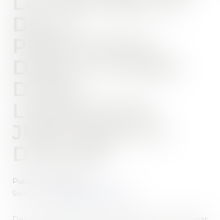
LA PORTABILITÉ
DE LA
PRÉVOYANCE
DANS LE CADRE
D'UNE
LIQUIDATION
JUDICIAIRE OU
D'UN PSE
Publié le :
01/04/2022
Source :
www.editions-legislatives.fr
Deux arrêts des 10 et 11 mars 2022, l'un rendu par