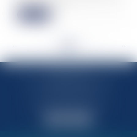
conformité, elle n’...
Lire la suite
<<
<
...
161
162
163
164
165
166
167
...
>
>>
MARIN AVOCATS
27 Chemin des Maraîchers, Bâtiment 5
31400 TOULOUSE
Avocats au barreau de Toulouse