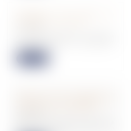
Modification des congés par
l’employeur : conditions
30/03/2022
À la suite du dépôt d’un préavis
de grève illimité, un employeur
impose aux s...
Lire la suite
L’ASL qui met ses statuts en
conformité est dispensée de
certaines formalités légales
30/03/2022
Lorsqu’une association syndicale
libre met ses statuts en