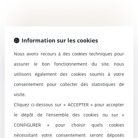
La mise en concurrence des
contrats de travaux impose qu’ils
soient tous soumis au vote de
l’AG
Information sur les cookies
05/04/2022
La mise en concurrence pour les
Nous avons recours à des cookies techniques pour
marchés de travaux et les
contrats impose, lo...
assurer le bon fonctionnement du site, nous
Lire la suite
utilisons également des cookies soumis à votre
consentement pour collecter des statistiques de
visite.
Cliquez ci-dessous sur « ACCEPTER » pour accepter
Le délai de prévenance d’un mois
le dépôt de l'ensemble des cookies ou sur «
s’applique à la 5e semaine et aux
jours de congés conventionnels
CONFIGURER » pour choisir quels cookies
04/04/2022
nécessitant votre consentement seront déposés