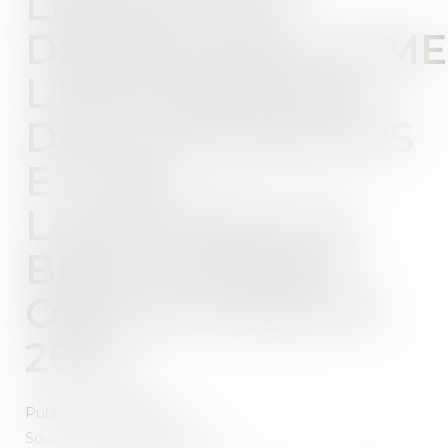
LÉGALES DE
DÉBROUSSAILLEME
L'INFORMATION
DES ACQUÉREURS
ET DES
LOCATAIRES DE
BIENS DEVIENT
OBLIGATOIRE EN
2025
Publié le :
05/02/2025
Source :
www.service-public.fr