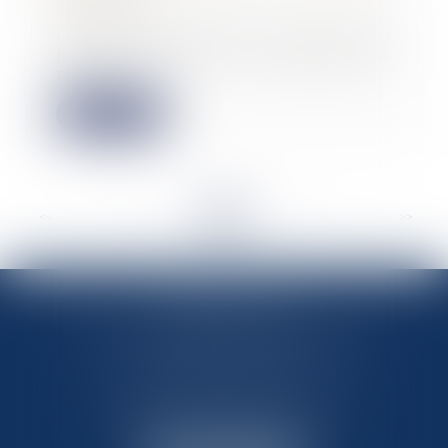
04/02/2025
Lors de la fixation du loyer d’un
bail commercial, il est possible de
tenir c...
Lire la suite
<<
<
...
36
37
38
39
40
41
42
...
>
>>
MARIN AVOCATS
27 Chemin des Maraîchers, Bâtiment 5
31400 TOULOUSE
Avocats au barreau de Toulouse