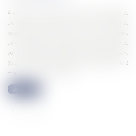
À compter du 1er janvier 2025, les propriétaires
de biens immobiliers situés dans des territoires
particulièrement exposés au risque d'incendie
devront informer les acquéreurs et les locataires
sur les obligations légales de débroussaillement
(OLD). Cette mesure relève d'un décret paru le 2
mai 2024 au Journal officiel...
Lire la suite