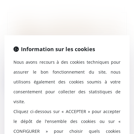
Défaut d'établissement des
informations de durabilité : les
sociétés encourent elles une
sanction pénale ?
Information sur les cookies
11/02/2025
La commission des études
Nous avons recours à des cookies techniques pour
juridiques de la Compagnie
nationale des commissaire...
assurer le bon fonctionnement du site, nous
utilisons également des cookies soumis à votre
Lire la suite
consentement pour collecter des statistiques de
visite.
Cliquez ci-dessous sur « ACCEPTER » pour accepter
Réception judiciaire d’une
le dépôt de l'ensemble des cookies ou sur «
charpente : quand la solidité fait
CONFIGURER » pour choisir quels cookies
obstacle à l’acceptation des