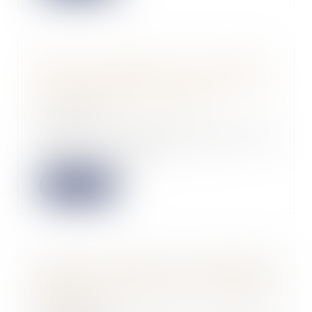
Action syndicale en justice :
distinction entre intérêt collectif
et individuel des salariés
05/02/2025
Dans un arrêt récent, la Cour de
cassation rappelle que si un
syndicat peut a...
Lire la suite
Prise en compte d’une obligation
légale nouvelle pour la fixation
du loyer