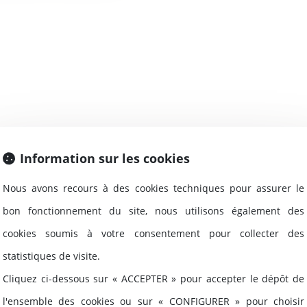
Information sur les cookies
ar le locataire en liquidation judiciaire co
Nous avons recours à des cookies techniques pour assurer le
eurs à la liquidation judiciaire sont nés pour l
bon fonctionnement du site, nous utilisons également des
cookies soumis à votre consentement pour collecter des
statistiques de visite.
Cliquez ci-dessous sur « ACCEPTER » pour accepter le dépôt de
l'ensemble des cookies ou sur « CONFIGURER » pour choisir