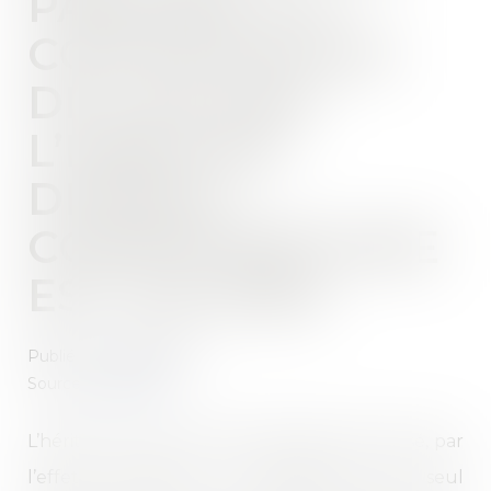
PARTAGE, LA
CONTESTATION
DE L’AG PAR
L’HÉRITIER
DEVENU
COPROPRIÉTAIRE
EST VALIDÉE
Publié le :
23/03/2022
Source :
www.efl.fr
L’héritier d’un lot de copropriété étant censé, par
l’effet rétroactif du partage, être seul