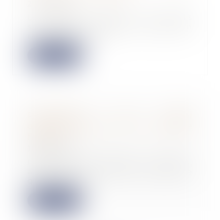
21/03/2022
Le salarié dispose de droits
spécifiques et d’une protection
renforcée après...
Lire la suite
Prorogation du délai
d’établissement de la créance
fiscale
18/03/2022
Il résulte de l’article L. 622-24,
alinéa 4, du Code de commerce
que la possi...
Lire la suite