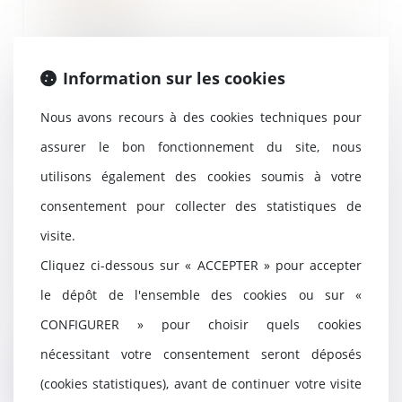
24/03/2022
Le dirigeant d'une société en
liquidation judiciaire peut être
Information sur les cookies
condamné à une...
Lire la suite
Nous avons recours à des cookies techniques pour
assurer le bon fonctionnement du site, nous
utilisons également des cookies soumis à votre
consentement pour collecter des statistiques de
Les dangers de la loi 3DS pour
visite.
les sociétés d’économie mixte
locales
Cliquez ci-dessous sur « ACCEPTER » pour accepter
23/03/2022
le dépôt de l'ensemble des cookies ou sur «
Géraldine Chavrier, professeure
de droit public à l'Université
CONFIGURER » pour choisir quels cookies
Panthéon-Sorbo...
nécessitant votre consentement seront déposés
Lire la suite
(cookies statistiques), avant de continuer votre visite