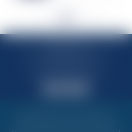
<<
<
...
163
164
165
166
167
168
169
...
>
>>
MARIN AVOCATS
27 Chemin des Maraîchers, Bâtiment 5
31400 TOULOUSE
Avocats au barreau de Toulouse
Accueil
Vos garanties
Nos valeurs
Nos interventions
Partenaires et évènements
Honoraires
Contactez-nous
RDV en ligne
Politique de cookies
Politique de confidentialité