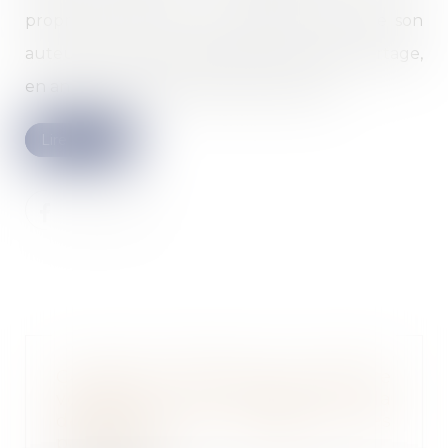
propriétaire de ses lots depuis le décès de son
auteur, il a pu agir seul, avant l’acte de partage,
en annulation de l’assemblée générale...
Lire la suite
Comment s'apprécie le caractère
volontaire du retard de la
déclaration de cessation des
paiements ?