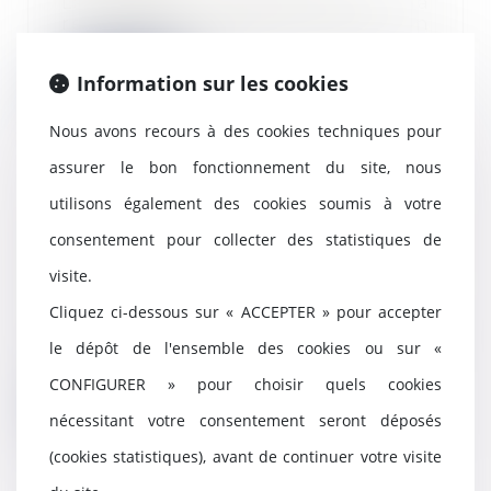
La clause subordonnant la
recevabilité de toute action en
justice à la saisin...
Information sur les cookies
Lire la suite
Nous avons recours à des cookies techniques pour
assurer le bon fonctionnement du site, nous
utilisons également des cookies soumis à votre
Certification des services de
consentement pour collecter des statistiques de
prévention et de santé au travail,
mode d'emploi
visite.
10/08/2022
Cliquez ci-dessous sur « ACCEPTER » pour accepter
Pour garantir l'homogénéité,
l'effectivité et la qualité des
le dépôt de l'ensemble des cookies ou sur «
services rendus...
CONFIGURER » pour choisir quels cookies
Lire la suite
nécessitant votre consentement seront déposés
(cookies statistiques), avant de continuer votre visite