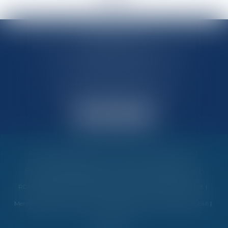
MARIN AVOCATS
27 Chemin des Maraîchers, Bâtiment 5
31400 TOULOUSE
Avocats au barreau de Toulouse
Accueil
Vos garanties
Nos valeurs
Nos interventions
Partenaires et évènements
Honoraires
Contactez-nous
RDV en ligne
Politique de cookies
Politique de confidentialité
Mentions légales
Plan du site
Espace client
Liens utiles
detail
Articles