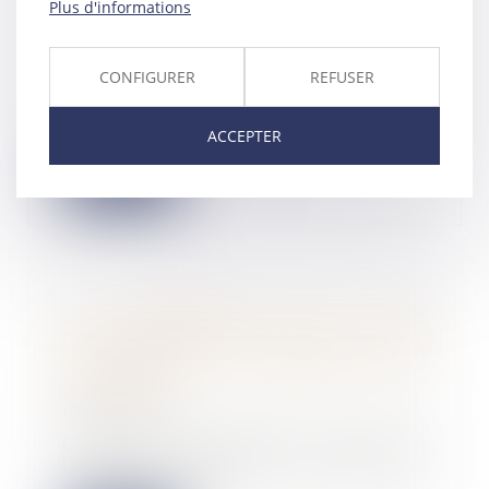
Plus d'informations
simplifier les formalités
commerciales
19/03/2024
CONFIGURER
REFUSER
Le Conseil national du commerce
(CNC) a fait des avancées
ACCEPTER
notables pour simpl...
Lire la suite
La qualification de faute
inexcusable de l’employeur : une
connaissance du risque encouru
nécessaire
19/03/2024
La faute inexcusable est retenue
lorsque l’employeur manque à
son obligation...