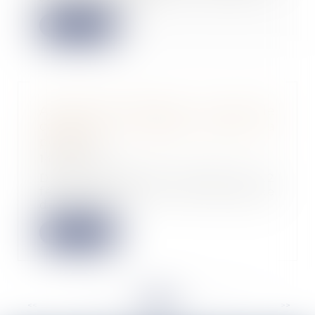
Lire la suite
AGS et prise d'acte : la Cour de
cassation va devoir revoir sa
position
14/03/2024
Dans une décision rendue le 22
février dernier, la Cour de justice
de l'union...
Lire la suite
<<
<
...
69
70
71
72
73
74
75
...
>
>>