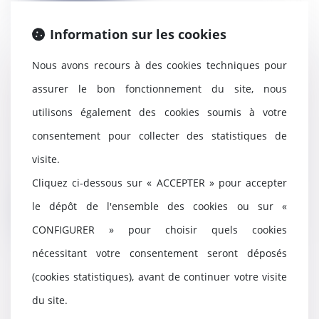
Lire la suite
Information sur les cookies
Nous avons recours à des cookies techniques pour
Le Gouvernement rétropédale
assurer le bon fonctionnement du site, nous
face à un marché de la
utilisons également des cookies soumis à votre
rénovation en berne
consentement pour collecter des statistiques de
20/03/2024
Le Gouvernement réintègre les
visite.
monogestes de travaux pour
Cliquez ci-dessous sur « ACCEPTER » pour accepter
prétendre à l'aide M...
le dépôt de l'ensemble des cookies ou sur «
Lire la suite
CONFIGURER » pour choisir quels cookies
nécessitant votre consentement seront déposés
(cookies statistiques), avant de continuer votre visite
Conseil national du commerce :
du site.
des réformes majeures pour