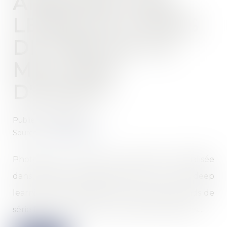
ANNONCE UNE
LEVÉE DE FONDS
DE PRÈS DE 40
MILLIONS
D'EUROS
Publié le :
13/03/2024
Source :
www.actuia.com
Photoroom, une start-up parisienne spécialisée
dans l’édition d’images grâce à l’IA et au deep
learning, vient d’annoncer une levée de fonds de
série B d’un montant de 43 millions de dollars....