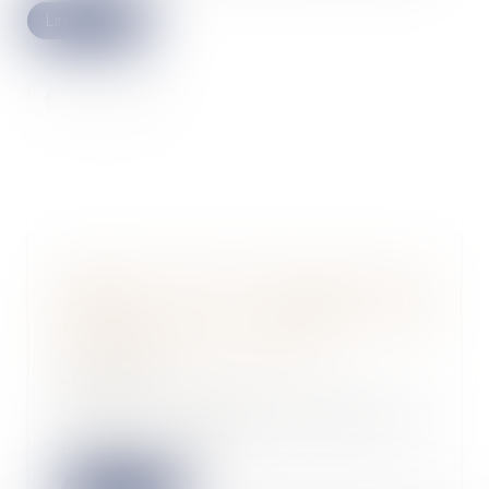
Lire la suite
Adaptive ML lève 20 millions de
dollars pour proposer aux
entreprises des modèles d'IA
générative sur mesure
20/03/2024
Créée à l’automne dernier, la
start-up basée en France et aux
États-Unis conç...