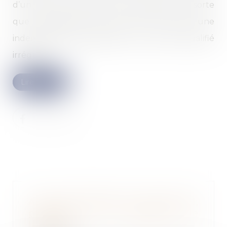
d’un CDI à la date de son embauche, de sorte
que l’employeur est tenu de lui verser une
indemnité de requalification si le CDD est qualifié
irrégulier...
Lire la suite
Avis des délégués du personnel,
préalable à la décision de
licencier