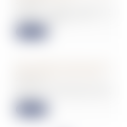
24/02/2023
Un décret modifie les régimes de
retraite complémentaire et
d’invalidité-décè...
Lire la suite
Index d'égalité professionnelle à
publier avant le 1er mars 2023
23/02/2023
D’ici le 1er mars 2023, toutes les
entreprises de 50 salariés et plus
devront...
Lire la suite