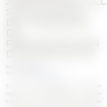
JURISPRUDENTIELL
SUR LE CALCUL
DE L'INDEMNITÉ
DE
REQUALIFICATION
D'UN CDD EN CDI
Publié le :
23/02/2023
Source :
www.lemag-juridique.com
En matière de requalification d’un contrat de
travail à durée déterminée en durée
indéterminée, le salarié est réputé bénéficier