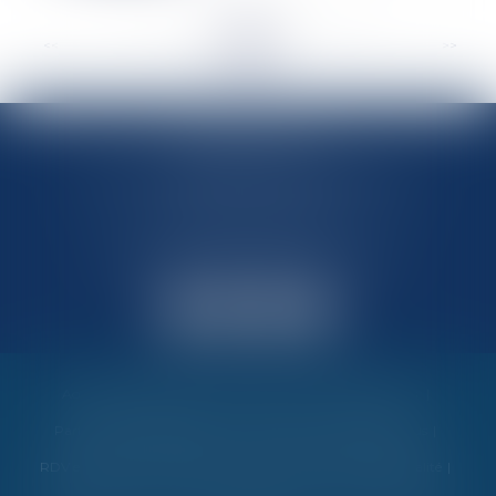
<<
<
...
112
113
114
115
116
117
118
...
>
>>
MARIN AVOCATS
27 Chemin des Maraîchers, Bâtiment 5
31400 TOULOUSE
Avocats au barreau de Toulouse
Accueil
Vos garanties
Nos valeurs
Nos interventions
Partenaires et évènements
Honoraires
Contactez-nous
RDV en ligne
Politique de cookies
Politique de confidentialité