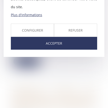
du site.
Plus d'informations
Liquidateur amiable : quelles
responsabilités en cas de faute ?
CONFIGURER
REFUSER
07/02/2025
Lors de la fin d’une société, la
ACCEPTER
liquidation est un processus
obligatoire. Ce...
Lire la suite
Obligations légales de
débroussaillement : l'information
des acquéreurs et des locataires
de biens devient obligatoire en