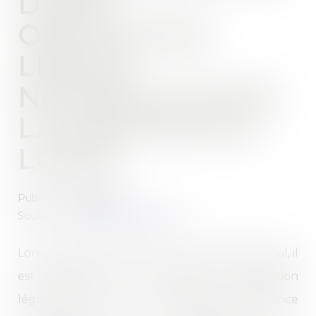
D’UNE
OBLIGATION
LÉGALE
NOUVELLE POUR
LA FIXATION DU
LOYER
Publié le :
04/02/2025
Source :
www.lemag-juridique.com
Lors de la fixation du loyer d’un bail commercial, il
est possible de tenir compte d’une obligation
légale nouvelle. Ainsi, l’obligation d’assurance