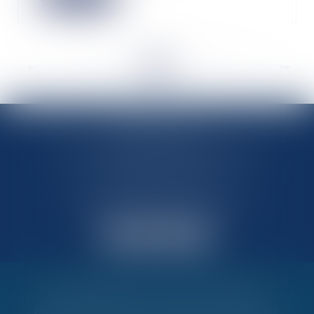
<<
<
...
36
37
38
39
40
41
42
...
>
>>
MARIN AVOCATS
27 Chemin des Maraîchers, Bâtiment 5
31400 TOULOUSE
Avocats au barreau de Toulouse
Accueil
Vos garanties
Nos valeurs
Nos interventions
Partenaires et évènements
Honoraires
Contactez-nous