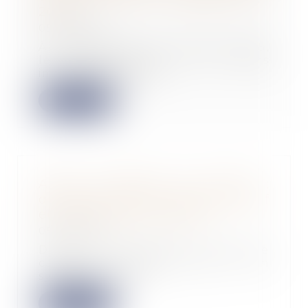
2025
05/02/2025
À compter du 1er janvier 2025,
les propriétaires de biens
immobiliers situés...
Lire la suite
Action syndicale en justice :
distinction entre intérêt collectif
et individuel des salariés
05/02/2025
Dans un arrêt récent, la Cour de
cassation rappelle que si un
syndicat peut a...
Lire la suite