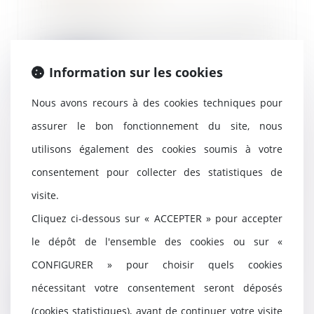
11/02/2025
La commission des études
juridiques de la Compagnie
nationale des commissaire...
Information sur les cookies
Lire la suite
Nous avons recours à des cookies techniques pour
assurer le bon fonctionnement du site, nous
utilisons également des cookies soumis à votre
Réception judiciaire d’une
consentement pour collecter des statistiques de
charpente : quand la solidité fait
obstacle à l’acceptation des
visite.
travaux !
Cliquez ci-dessous sur « ACCEPTER » pour accepter
07/02/2025
le dépôt de l'ensemble des cookies ou sur «
La réception judiciaire d’un
ouvrage, prévue à l’article 1792-6
CONFIGURER » pour choisir quels cookies
du Code civil...
nécessitant votre consentement seront déposés
Lire la suite
(cookies statistiques), avant de continuer votre visite