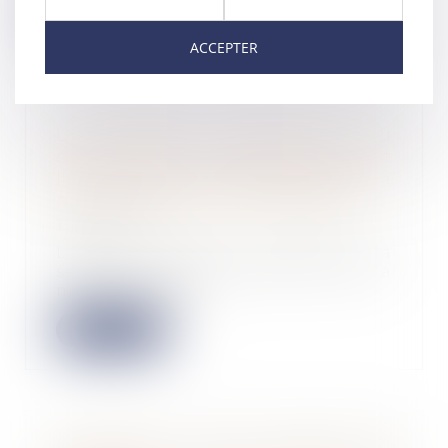
Lire la suite
ACCEPTER
La parfaite information du
débiteur de la nature, la cause et
l’étendue de son obligation par la
mise en demeure de l’URSSAF
15/04/2024
L’article R 244-1 du Code de la
sécurité sociale prévoit que la
mise en demeu...
Lire la suite