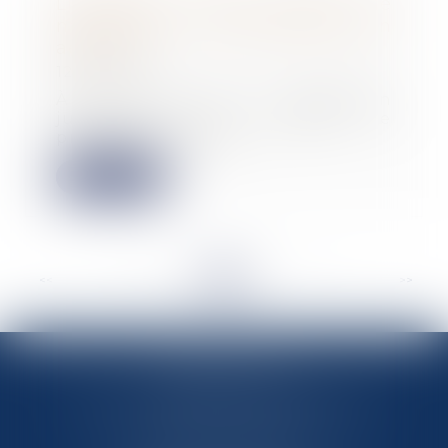
Liquidation d’une société de
maintenance : revendication d’un
aéronef
12/04/2024
À la suite de la liquidation
judiciaire d’une société, le
propriétaire d’un a...
Lire la suite
<<
<
...
66
67
68
69
70
71
72
...
>
>>
MARIN AVOCATS
27 Chemin des Maraîchers, Bâtiment 5
31400 TOULOUSE