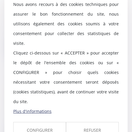
judiciaire : ordre des paiements
Nous avons recours à des cookies techniques pour
des créanciers
assurer le bon fonctionnement du site, nous
18/04/2024
utilisons également des cookies soumis à votre
En cas de liquidation judiciaire,
tous les biens de l’entreprise
consentement pour collecter des statistiques de
seront vendu...
visite.
Lire la suite
Cliquez ci-dessous sur « ACCEPTER » pour accepter
le dépôt de l'ensemble des cookies ou sur «
CONFIGURER » pour choisir quels cookies
nécessitant votre consentement seront déposés
Projet de loi de simplification :
mensualisation des loyers pour
(cookies statistiques), avant de continuer votre visite
les baux commerciaux
du site.
16/04/2024
Plus d'informations
Le Gouvernement a annoncé que
serait présent dans le futur
projet de loi de s...
CONFIGURER
REFUSER