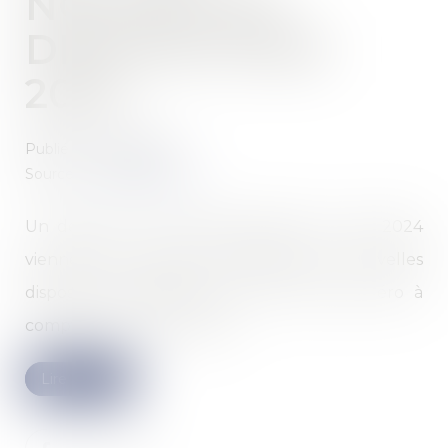
NOUVELLES
DISPOSITIONS
2024
Publié le :
17/04/2024
Source :
www.legifiscal.fr
Un décret et un arrêté publiés le 2 avril 2024
viennent de préciser l’ensemble des nouvelles
dispositions applicables au Prêt à taux zéro à
compter du 1er avril 2024...
Lire la suite