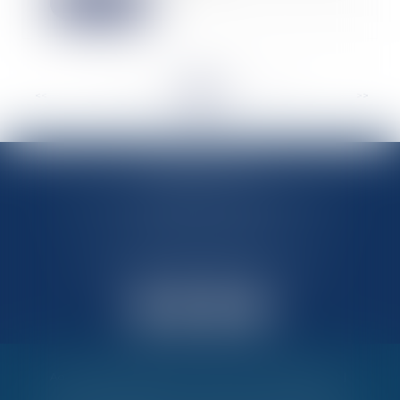
Lire la suite
<<
<
...
81
82
83
84
85
86
87
...
>
>>
MARIN AVOCATS
27 Chemin des Maraîchers, Bâtiment 5
31400 TOULOUSE
Avocats au barreau de Toulouse
Accueil
Vos garanties
Nos valeurs
Nos interventions