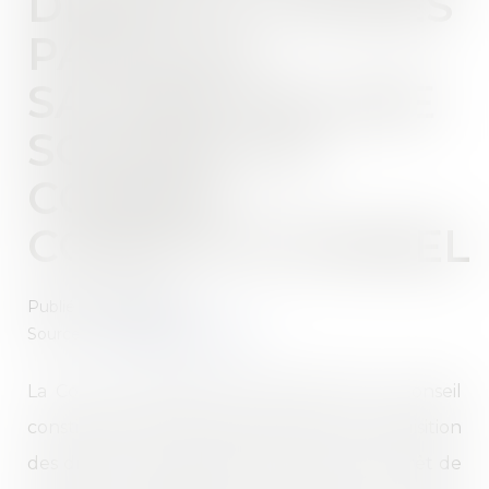
DROITS À CONGÉS
PAYÉS DU
SALARIÉ MALADE
SOUMISE AU
CONSEIL
CONSTITUTIONNEL
Publié le :
28/11/2023
Source :
actu.dalloz-etudiant.fr
La Cour de cassation renvoie devant le Conseil
constitutionnel une QPC portant sur l’acquisition
des droits à congés payés d’un salarié en arrêt de