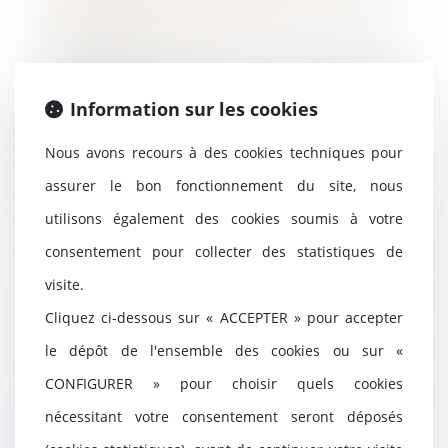
plan de redressement
23/11/2023
Par une décision du 25 octobre
2023, la Cour de cassation
Information sur les cookies
rappelle, sur le fo...
Lire la suite
Nous avons recours à des cookies techniques pour
assurer le bon fonctionnement du site, nous
utilisons également des cookies soumis à votre
consentement pour collecter des statistiques de
Une décision prise à l’unanimité
visite.
n’est pas constitutive d’un abus
de majorité
Cliquez ci-dessous sur « ACCEPTER » pour accepter
22/11/2023
le dépôt de l'ensemble des cookies ou sur «
L’abus de majorité est constitué
par une décision prise par les
CONFIGURER » pour choisir quels cookies
associés cont...
nécessitant votre consentement seront déposés
Lire la suite