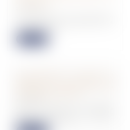
précise pas ?
22/11/2023
Une extension de construction
s'entend d'un agrandissement de
la construction...
Lire la suite
La prescription de l’action, à
l’égard de la caution, est
interrompue jusqu’au terme de
la procédure collective
17/11/2023
Par une décision du 25 octobre
2023, la Cour de cassation
confirme que la déc...