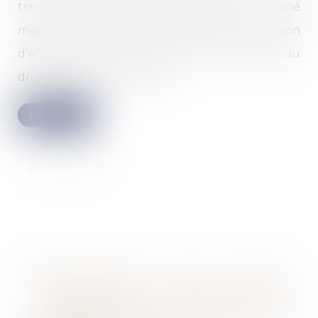
travail pour maladie. Le fait de priver un salarié
malade de l’acquisition de congés payés, en raison
d’absence de travail effectif, est-il contraire au
droit à la santé et au repos...
Lire la suite
Compétences du juge-
commissaire à la clôture de la
procédure après résolution du