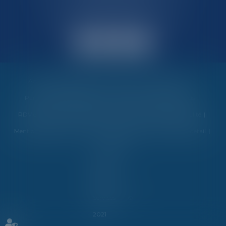
31400 TOULOUSE
Avocats au barreau de Toulouse
Accueil
Vos garanties
Nos valeurs
Nos interventions
Partenaires et évènements
Honoraires
Contactez-nous
RDV en ligne
Politique de cookies
Politique de confidentialité
Mentions légales
Plan du site
Espace client
Liens utiles
detail
Articles
Septeo
Digital &
Services ©
2021