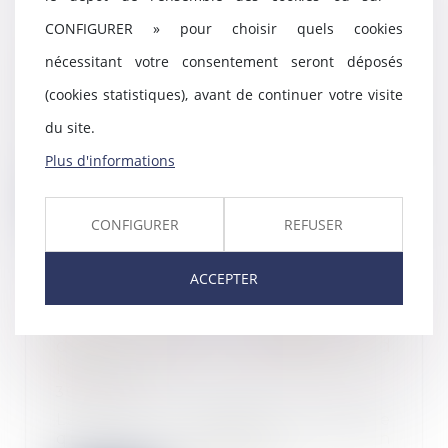
CONFIGURER » pour choisir quels cookies
Groupe de sociétés : personne
nécessitant votre consentement seront déposés
physique, entreprise dominante
(cookies statistiques), avant de continuer votre visite
06/12/2023
Le contrôle sur les entreprises
du site.
d’un groupe peut émaner d’une
Plus d'informations
personne physiq...
Lire la suite
CONFIGURER
REFUSER
ACCEPTER
Des raisons justifiant la
désignation d’un mandataire ad
hoc
30/11/2023
La Cour de cassation considère
que la désignation d’un