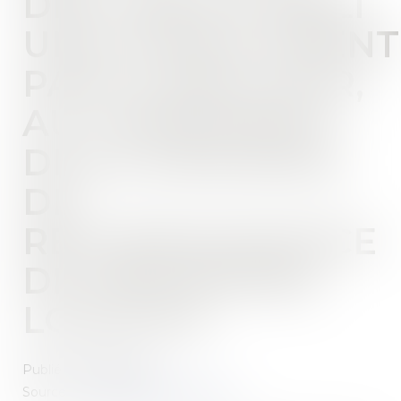
DES LIEUX ÉTABLI
UNILATÉRALEMENT
PAR LE BAILLEUR,
AU FONDEMENT
DE SA DEMANDE
DE
RECONNAISSANCE
DE DÉSORDRES
LOCATIFS
Publié le :
28/11/2023
Source :
www.lemag-juridique.com