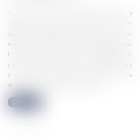
Au visa de la loi du 6 juillet 1989 tendant à
améliorer les rapports locatifs, la Cour de
cassation a rappelé le 16 novembre dernier, qu'un
état des lieux de sortie établi unilatéralement par
le bailleur, sans recours à un commissaire de
justice, et dont le défaut de contradiction est dû
à sa carence, ne peut faire la preuve de
dégradations imputables au locataire...
Lire la suite