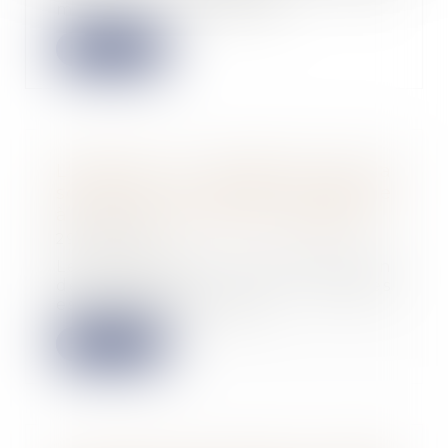
mandataire ad hoc, sur...
Lire la suite
L'urgence ne dispense pas la
société d'un entretien préalable
à la révocation de son dirigeant
29/11/2023
Le risque pour la société d’un
détournement des données
essentielles au dével...
Lire la suite