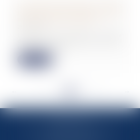
La question des droits à congés
payés du salarié malade soumise
au conseil constitutionnel
28/11/2023
La Cour de cassation renvoie
devant le Conseil constitutionnel
une QPC portan...
Lire la suite
<<
<
...
80
81
82
83
84
85
86
...
>
>>
MARIN AVOCATS
27 Chemin des Maraîchers, Bâtiment 5