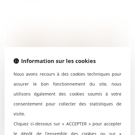
Soustraction du droit de gage
général des créanciers : il est
obligatoire de démontrer que
l’immeuble constituait la
Information sur les cookies
résidence principale du débiteur
au jour de l’ouverture de la
Nous avons recours à des cookies techniques pour
procédure
07/12/2023
assurer le bon fonctionnement du site, nous
Par une décision du 22 novembre
utilisons également des cookies soumis à votre
2023, la Cour de cassation
affirme, que celui...
consentement pour collecter des statistiques de
visite.
Lire la suite
Cliquez ci-dessous sur « ACCEPTER » pour accepter
le dépôt de l'ensemble des cookies ou sur «