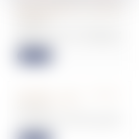
Réunion de deux lots : le local à
usage d’habitation ne perd pas
son usage
09/07/2024
L’article L. 631-7 du Code de la
construction et de l’habitation
dispose que...
Lire la suite
Exonération des cotisations
patronales en ZFRR
08/07/2024
Un arrêté du 19-6-2024 a publié
la liste des communes classées en
zones franc...