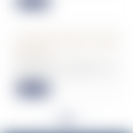
Lire la suite
La réception tacite d’un ouvrage
n’est pas fonction de son
achèvement
03/07/2024
Aux termes des dispositions de
l’article 1792-6 du Code civil : « La
réceptio...
Lire la suite
<<
<
...
58
59
60
61
62
63
64
...
>
>>