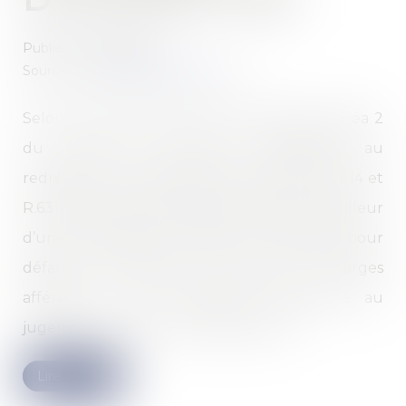
Publié le :
12/07/2024
Source :
www.lemag-juridique.com
Selon les articles L.622-14 2°, et R.622-13, alinéa 2
du Code de commerce applicables au
redressement judiciaire par les articles L.631-14 et
R.631-20, le juge-commissaire, saisi par le bailleur
d’une demande de constat de la résiliation pour
défaut de paiement des loyers et charges
afférents à une occupation postérieure au
jugement d’ouverture, doit s’assurer,...
Lire la suite