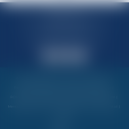
MARIN AVOCATS
27 Chemin des Maraîchers, Bâtiment 5
31400 TOULOUSE
Avocats au barreau de Toulouse
Accueil
Vos garanties
Nos valeurs
Nos interventions
Partenaires et évènements
Honoraires
Contactez-nous
RDV en ligne
Politique de cookies
Politique de confidentialité
Mentions légales
Plan du site
Espace client
Liens utiles
detail
Articles
Septeo