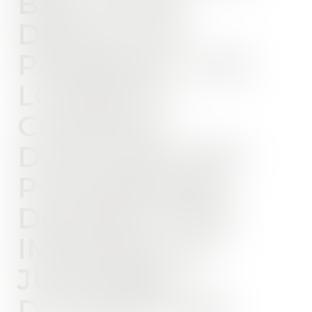
BAIL POUR
DÉFAUT DE
PAIEMENT : LES
LOYERS ET
CHARGES
D'OCCUPATION
POSTÉRIEURE
DOIVENT ÊTRE
IMPAYÉES AU
JUGEMENT
D’OUVERTURE