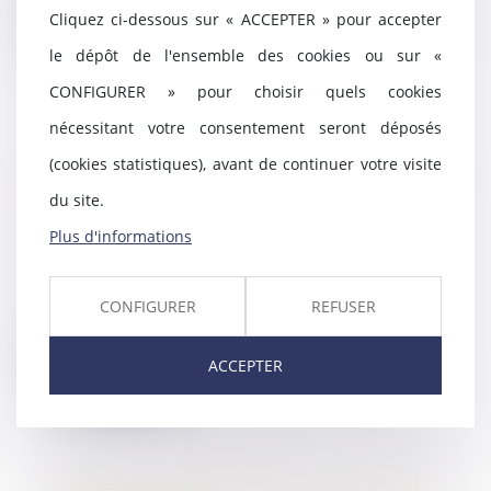
Cliquez ci-dessous sur « ACCEPTER » pour accepter
Lire la suite
le dépôt de l'ensemble des cookies ou sur «
CONFIGURER » pour choisir quels cookies
nécessitant votre consentement seront déposés
La loi visant à accroître le
(cookies statistiques), avant de continuer votre visite
financement des entreprises et
l’attractivité de la France est
du site.
publiée
Plus d'informations
10/07/2024
La loi visant à accroître le
financement des entreprises et
CONFIGURER
REFUSER
l’attractivité de...
ACCEPTER
Lire la suite