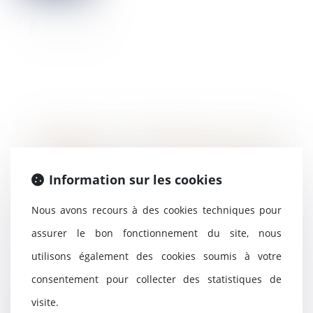
Enalees, l’entreprise qui
révolutionne le diagnostic
vétérinaire, annonce une levée
Information sur les cookies
de fonds de 15 millions d'euros
pour accélérer son
Nous avons recours à des cookies techniques pour
développement et
assurer le bon fonctionnement du site, nous
industrialisation
10/07/2024
utilisons également des cookies soumis à votre
Evry-Courcouronnes, le 27 juin
consentement pour collecter des statistiques de
2024– Enalees, pionnier du
diagnostic rapide v...
visite.