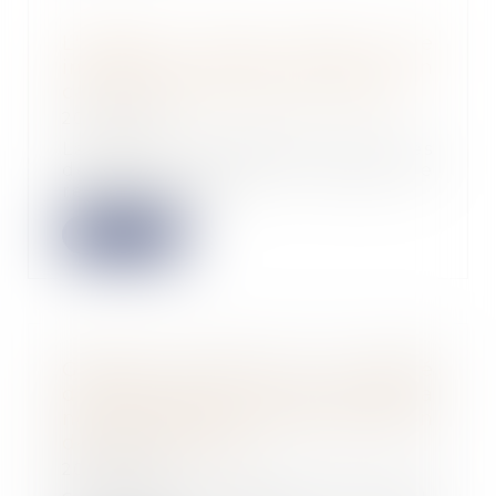
L'assureur peut verser une
indemnité à l'acheteur même en
cas de réception avec réserves
20/11/2024
La seule circonstance que les
désordres aient fait l'objet de
réserves lors d...
Lire la suite
Garantie d’éviction et liberté
d’entreprendre : les limites de la
non-concurrence après la cession
de parts sociales
20/11/2024