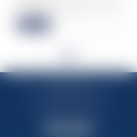
Selon l’article 1626 du Code civil,
la garantie d’éviction a pour
objet d’ass...
Lire la suite
<<
<
...
44
45
46
47
48
49
50
...
>
>>
MARIN AVOCATS
27 Chemin des Maraîchers, Bâtiment 5
31400 TOULOUSE
Avocats au barreau de Toulouse