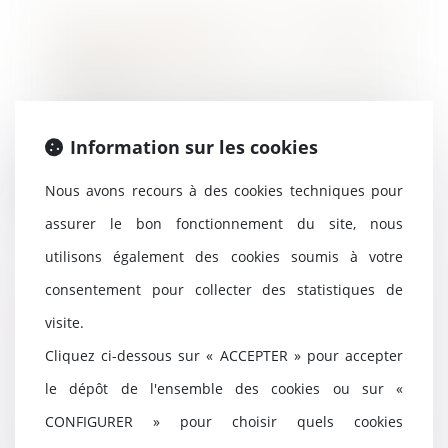
Une journée de solidarité
doublée en 2025 ?
25/11/2024
Dans le cadre des débats
concernant le PLFSS pour 2025,
un amendement vient d...
Information sur les cookies
Lire la suite
Nous avons recours à des cookies techniques pour
assurer le bon fonctionnement du site, nous
utilisons également des cookies soumis à votre
consentement pour collecter des statistiques de
Procédure collective :
revendication d'un véhicule
visite.
après la rupture du contrat de
Cliquez ci-dessous sur « ACCEPTER » pour accepter
location longue durée
le dépôt de l'ensemble des cookies ou sur «
21/11/2024
Le liquidateur d’une société
CONFIGURER » pour choisir quels cookies
informe l’entreprise qui avait