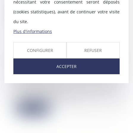
nécessitant votre consentement seront déposés
loué à la débitri...
(cookies statistiques), avant de continuer votre visite
Lire la suite
du site.
Plus d'informations
Déclaration et autorisation de
CONFIGURER
REFUSER
mise en location : nouvelles
compétences pour les maires et
ACCEPTER
les EPCI
20/11/2024
Un décret du 30 octobre est
venu renforcer le rôle des
autorités locales en m...
Lire la suite