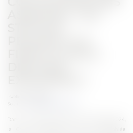
COLLECTIVES DES
ASSOCIÉS : LES
STATUTS
PEUVENT-ILS
FIXER LE SEUIL
DES VOIX
EXPRIMÉES ?
Publié le :
26/11/2024
Source :
www.lemag-juridique.com
Dans une décision rendue le 15 novembre 2024,
la Cour de cassation, réunie en assemblée