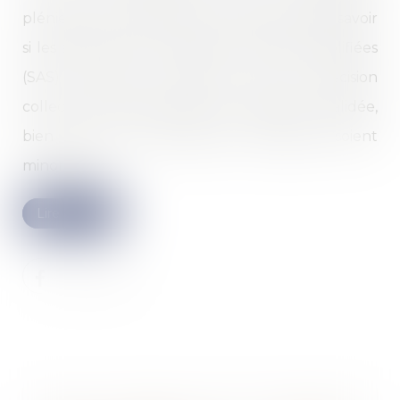
plénière, s’est prononcée sur la question de savoir
si les statuts d’une société par actions simplifiées
(SAS) peuvent autoriser qu’une décision
collective d’augmentation du capital soit validée,
bien que les actionnaires favorables soient
minoritaires...
Lire la suite