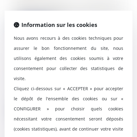
Plan d'épargne d'entreprise
(PEE), accords d'intéressement
ou de participatio...
Information sur les cookies
Lire la suite
Nous avons recours à des cookies techniques pour
assurer le bon fonctionnement du site, nous
utilisons également des cookies soumis à votre
Immobilier : l'indivisaire qui gère
consentement pour collecter des statistiques de
a droit à une rémunération
visite.
20/10/2021
Le propriétaire indivis qui assure
Cliquez ci-dessous sur « ACCEPTER » pour accepter
la gestion de l'indivision a droit à
le dépôt de l'ensemble des cookies ou sur «
la ré...
CONFIGURER » pour choisir quels cookies
Lire la suite
nécessitant votre consentement seront déposés
(cookies statistiques), avant de continuer votre visite