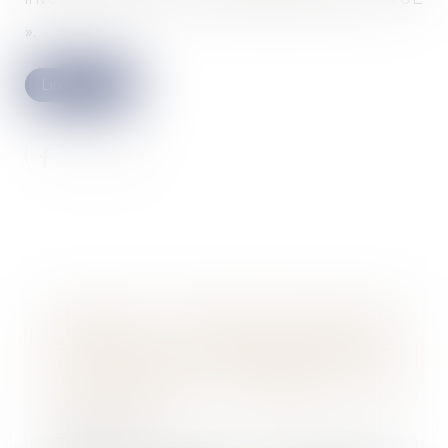
».
Lire la suite
Nouveau : un dispositif d'épargne
salariale mis en place dans une
entreprise est désormais soumis
au contrôle immédiat de
l'URSSAF
20/10/2021