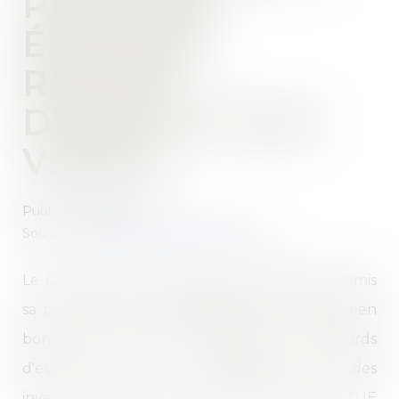
PREMIÈRE
ÉMISSION
RECORD
D'OBLIGATIONS
VERTES
Publié le :
21/10/2021
Source :
www.actu-environnement.com
Le 12 octobre, la Commission européenne a émis
sa première émission d'obligations vertes (green
bonds), qui lui a permis de lever 12 milliards
d'euros à utiliser « exclusivement pour des
investissements verts et durables dans toute l'UE