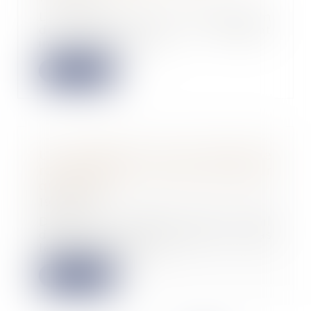
L’entretien annuel d’évaluation
des salariés est un moment
important pour le...
Lire la suite
Un locataire a-il le droit de
repeindre un mur dans la couleur
qu'il veut ?
19/10/2021
Dans le cadre d’un bail
d’habitation, le locataire n’a pas
le droit d’effectu...
Lire la suite