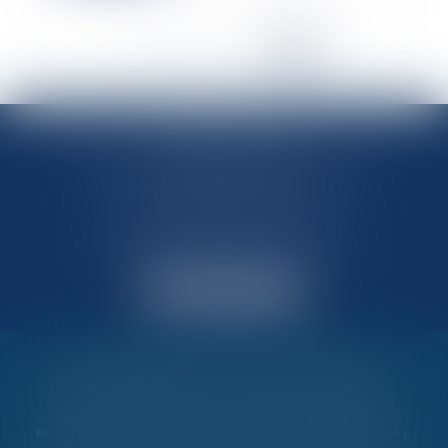
<<
<
...
186
187
188
189
190
191
192
>
>>
MARIN AVOCATS
27 Chemin des Maraîchers, Bâtiment 5
31400 TOULOUSE
Avocats au barreau de Toulouse
Accueil
Vos garanties
Nos valeurs
Nos interventions
Partenaires et évènements
Honoraires
Contactez-nous
RDV en ligne
Politique de cookies
Politique de confidentialité