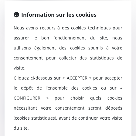
prononcé pour avoir relaté ou
témoigné, de bonne...
Information sur les cookies
Lire la suite
Nous avons recours à des cookies techniques pour
assurer le bon fonctionnement du site, nous
utilisons également des cookies soumis à votre
3000 euros pour aider un jeune à
consentement pour collecter des statistiques de
créer son entreprise… et donc son
visite.
emploi
Cliquez ci-dessous sur « ACCEPTER » pour accepter
03/02/2022
Prévue dans le cadre du plan
le dépôt de l'ensemble des cookies ou sur «
1 jeune 1 solution, l’aide de 3000
CONFIGURER » pour choisir quels cookies
euros destiné...
nécessitant votre consentement seront déposés
Lire la suite
(cookies statistiques), avant de continuer votre visite
du site.